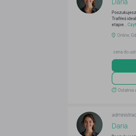
Daria
Poszukujesz
Trafiłeś ide
etapie...
Czyt
Online, Gd
cena do ust
Ostatnia 
administrac
Daria