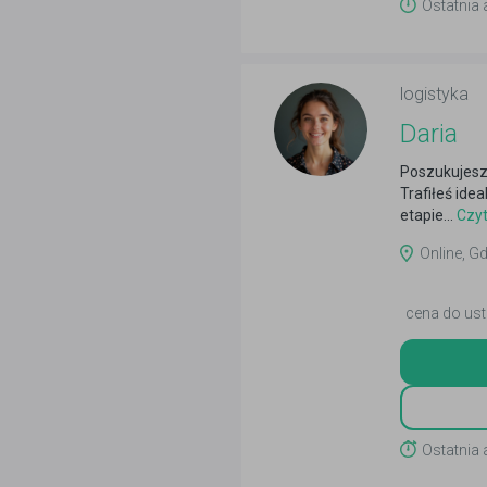
Ostatnia 
logistyka
Daria
Poszukujesz
Trafiłeś ide
etapie...
Czyt
Online, Gd
cena do ust
Ostatnia 