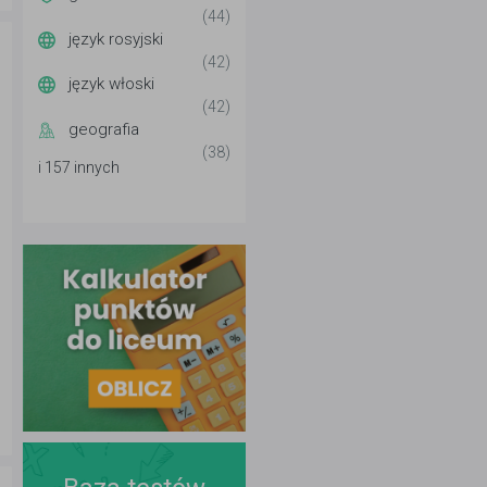
(44)
język rosyjski
(42)
język włoski
(42)
geografia
(38)
i 157 innych