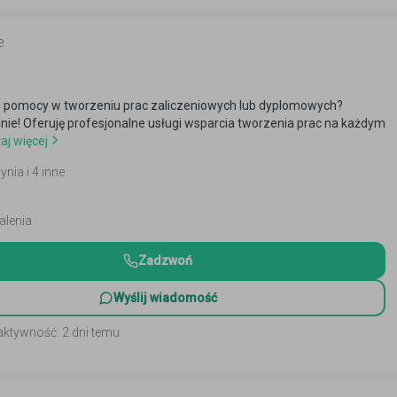
e
 pomocy w tworzeniu prac zaliczeniowych lub dyplomowych?
alnie! Oferuję profesjonalne usługi wsparcia tworzenia prac na każdym
aj więcej
ynia i 4 inne
alenia
Zadzwoń
Wyślij wiadomość
aktywność: 2 dni temu