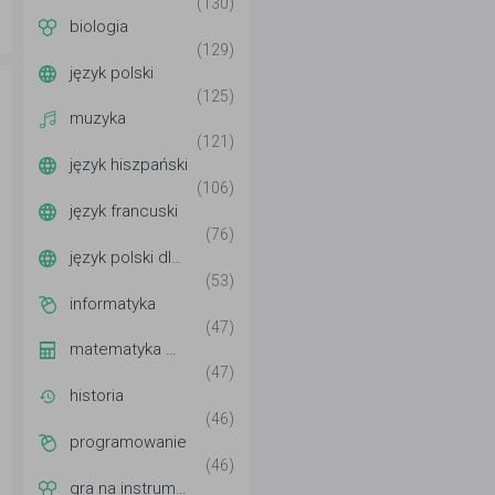
(130)
biologia
(129)
język polski
(125)
muzyka
(121)
język hiszpański
(106)
język francuski
(76)
język polski dla cudzoziemców
(53)
informatyka
(47)
matematyka wyższa
(47)
historia
(46)
programowanie
(46)
gra na instrumentach