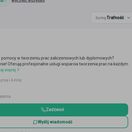
Wyczyść wszystko
ie
Trafność
Sortuj:
 pomocy w tworzeniu prac zaliczeniowych lub dyplomowych?
alnie! Oferuję profesjonalne usługi wsparcia tworzenia prac na każdym
aj więcej
ynia i 4 inne
alenia
Zadzwoń
Wyślij wiadomość