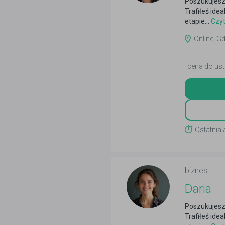
Poszukujesz
Trafiłeś ide
etapie...
Czyt
Online, Gd
cena do ust
Ostatnia 
biznes
Daria
Poszukujesz
Trafiłeś ide