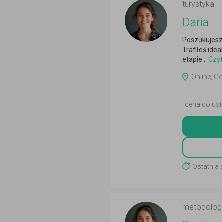
turystyka
Daria
Poszukujesz
Trafiłeś ide
etapie...
Czyt
Online, Gd
cena do ust
Ostatnia 
metodolog