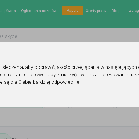
Zalog
Raport
na główna
Ogłoszenia uczniów
Oferty pracy
Blog
gii śledzenia, aby poprawić jakość przeglądania w następujących
e strony internetowej
,
aby zmierzyć Twoje zainteresowanie nasz
ia
e są dla Ciebie bardziej odpowiednie
.
Gdynia
Cena
Miejsce lekcji
Poziom n