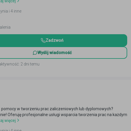
aj więcej
ynia i 4 inne
alenia
Zadzwoń
Wyślij wiadomość
aktywność: 2 dni temu
 pomocy w tworzeniu prac zaliczeniowych lub dyplomowych?
alnie! Oferuję profesjonalne usługi wsparcia tworzenia prac na każdym
aj więcej
ynia i 4 inne