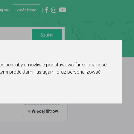
uj się
Załóż konto
 celach:
aby umożliwić podstawową funkcjonalność
ymi produktami i usługami oraz personalizować
auki
Ocena
Więcej filtrów