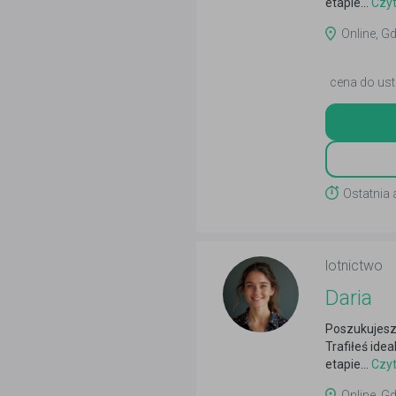
etapie...
Czyt
Online, Gd
cena do ust
Ostatnia 
lotnictwo
Daria
Poszukujesz
Trafiłeś ide
etapie...
Czyt
Online, Gd