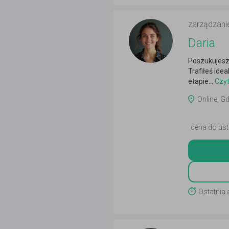
zarządzani
Daria
Poszukujesz
Trafiłeś ide
etapie...
Czyt
Online, Gd
cena do ust
Ostatnia 