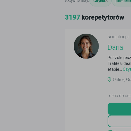
Gdynia
pomorsk
3197
korepetytorów
socjologia
Daria
Poszukujesz
Trafiłeś ide
etapie...
Czyt
Online, Gd
cena do ust