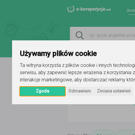
Stro
Używamy plików cookie
Ta witryna korzysta z plików cookie i innych technolo
serwisu
,
aby zapewnić lepsze wrażenia z korzystania z
Strona główna
pomorskie
Gdyn
interakcje marketingowe
,
aby dostarczać reklamy któr
Zgoda
Odmawiam
Zmiana ustawień
Wszystkie przedmioty