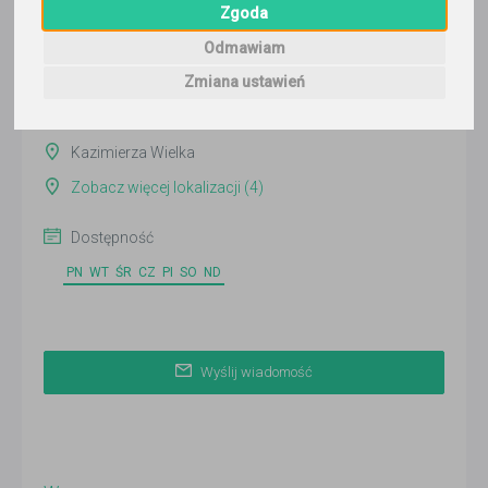
Zgoda
Wyślij wiadomość
Odmawiam
Ostatnia aktywność:
9 dni temu
Zmiana ustawień
Online
Kazimierza Wielka
Zobacz więcej lokalizacji (4)
Dostępność
PN
WT
ŚR
CZ
PI
SO
ND
Wyślij wiadomość