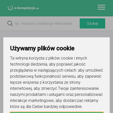
Używamy plików cookie
Ta witryna korzysta z plików cookie i innych
Do ulubionych
technologii śledzenia, aby poprawić jakość
Oznacz wystąpienie kontaktu
przeglądania w następujących celach:
aby umożliwić
podstawową funkcjonalność serwisu
,
aby zapewnić
lepsze wrażenia z korzystania ze strony
internetowej
,
aby zmierzyć Twoje zainteresowanie
naszymi produktami i usługami oraz personalizować
interakcje marketingowe
,
aby dostarczać reklamy
Paweł
które są dla Ciebie bardziej odpowiednie
.