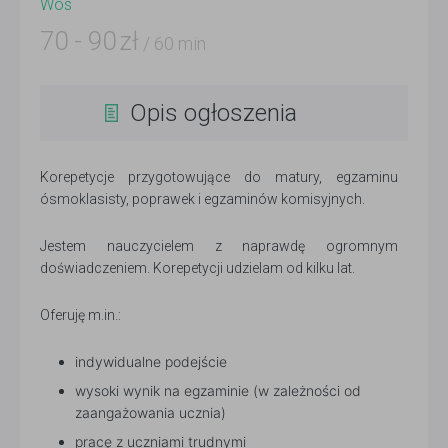
Wos
70
-
90
zł
/ 60 min
Opis ogłoszenia
Korepetycje przygotowujące do matury, egzaminu
ósmoklasisty, poprawek i egzaminów komisyjnych.
Jestem nauczycielem z naprawdę ogromnym
doświadczeniem. Korepetycji udzielam od kilku lat.
Oferuję m.in.:
indywidualne podejście
wysoki wynik na egzaminie (w zależności od
zaangażowania ucznia)
pracę z uczniami trudnymi