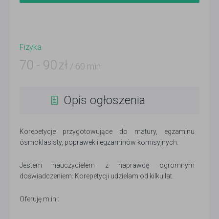
Fizyka
70
-
90
zł
/ 60 min
Opis ogłoszenia
Korepetycje przygotowujące do matury, egzaminu
ósmoklasisty, poprawek i egzaminów komisyjnych.
Jestem nauczycielem z naprawdę ogromnym
doświadczeniem. Korepetycji udzielam od kilku lat.
Oferuję m.in.: