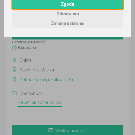
Zgoda
Odmawiam
Paweł
Zmiana ustawień
Wyślij wiadomość
Ostatnia aktywność:
9 dni temu
Online
Kazimierza Wielka
Zobacz więcej lokalizacji (4)
Dostępność
PN
WT
ŚR
CZ
PI
SO
ND
Wyślij wiadomość