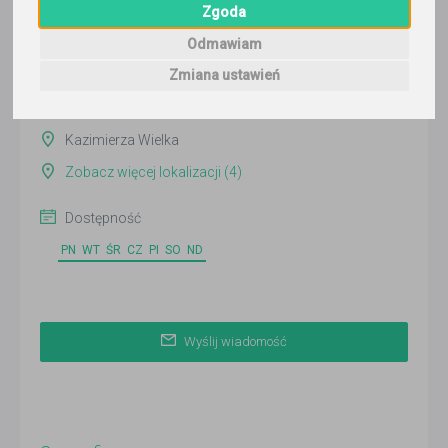
Zgoda
Wyślij wiadomość
Odmawiam
Ostatnia aktywność:
9 dni temu
Zmiana ustawień
Online
Kazimierza Wielka
Zobacz więcej lokalizacji (4)
Dostępność
PN
WT
ŚR
CZ
PI
SO
ND
Wyślij wiadomość