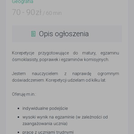
Geografia
70
-
90
zł
/ 60 min
Opis ogłoszenia
Korepetycje przygotowujące do matury, egzaminu
ósmoklasisty, poprawek i egzaminów komisyjnych.
Jestem nauczycielem z naprawdę ogromnym
doświadczeniem. Korepetycji udzielam od kilku lat.
Oferuję m.in.:
indywidualne podejście
wysoki wynik na egzaminie (w zależności od
zaangażowania ucznia)
pracę z uczniami trudnymi