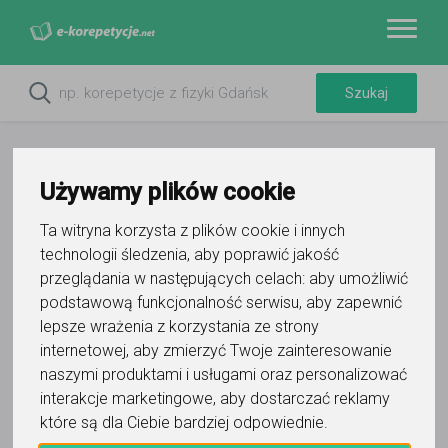
Używamy plików cookie
Ta witryna korzysta z plików cookie i innych
Do ulubionych
technologii śledzenia, aby poprawić jakość
Oznacz wystąpienie kontaktu
przeglądania w następujących celach:
aby umożliwić
podstawową funkcjonalność serwisu
,
aby zapewnić
lepsze wrażenia z korzystania ze strony
internetowej
,
aby zmierzyć Twoje zainteresowanie
naszymi produktami i usługami oraz personalizować
interakcje marketingowe
,
aby dostarczać reklamy
Paweł
które są dla Ciebie bardziej odpowiednie
.