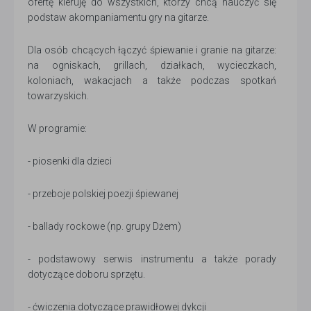
ofertę kieruję do wszystkich, którzy chcą nauczyć się
podstaw akompaniamentu gry na gitarze.
Dla osób chcących łączyć śpiewanie i granie na gitarze:
na ogniskach, grillach, działkach, wycieczkach,
koloniach, wakacjach a także podczas spotkań
towarzyskich.
W programie:
- piosenki dla dzieci
- przeboje polskiej poezji śpiewanej
- ballady rockowe (np. grupy Dżem)
- podstawowy serwis instrumentu a także porady
dotyczące doboru sprzętu.
- ćwiczenia dotyczące prawidłowej dykcji