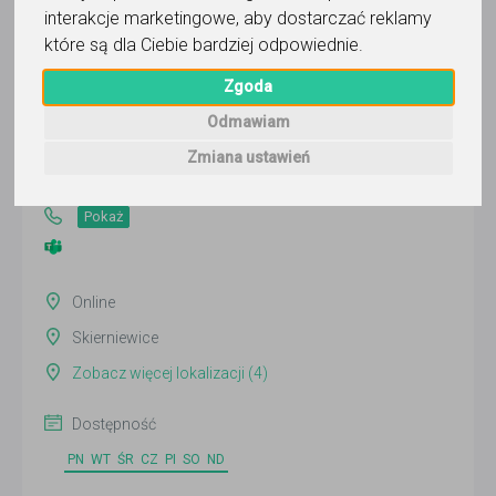
interakcje marketingowe
,
aby dostarczać reklamy
które są dla Ciebie bardziej odpowiednie
.
drDaniel Piotr Ciesielski
Zgoda
Odmawiam
Wyślij wiadomość
Ostatnia aktywność:
Zmiana ustawień
12 dni temu
Pokaż
Online
Skierniewice
Zobacz więcej lokalizacji (4)
Dostępność
PN
WT
ŚR
CZ
PI
SO
ND