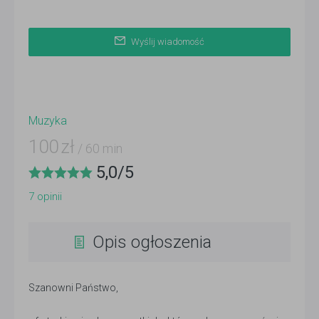
Wyślij wiadomość
Muzyka
100
zł
/ 60 min
5,0
/
5
7
opinii
Opis ogłoszenia
Szanowni Państwo,