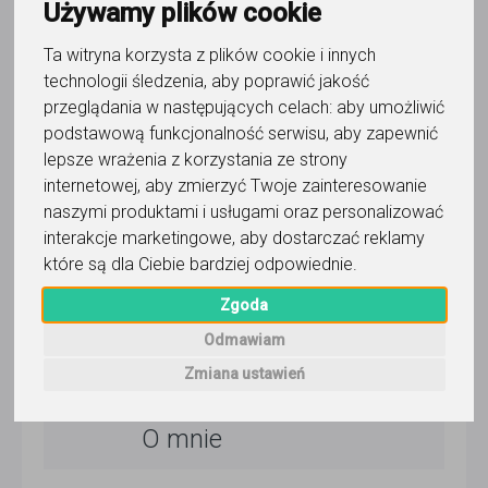
Używamy plików cookie
wczoraj
Ta witryna korzysta z plików cookie i innych
Pokaż
technologii śledzenia, aby poprawić jakość
przeglądania w następujących celach:
aby umożliwić
Korepetytor prowadzi zajęcia online
podstawową funkcjonalność serwisu
,
aby zapewnić
lepsze wrażenia z korzystania ze strony
internetowej
,
aby zmierzyć Twoje zainteresowanie
naszymi produktami i usługami oraz personalizować
Wyślij wiadomość
interakcje marketingowe
,
aby dostarczać reklamy
które są dla Ciebie bardziej odpowiednie
.
5,0
/
5
Zgoda
20
opinii
Odmawiam
Dla użytkownika
Mariusz Dobrosz
Zmiana ustawień
O mnie