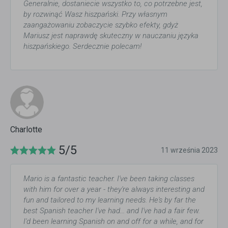
Generalnie, dostaniecie wszystko to, co potrzebne jest,
by rozwinąć Wasz hiszpański. Przy własnym
zaangażowaniu zobaczycie szybko efekty, gdyż
Mariusz jest naprawdę skuteczny w nauczaniu języka
hiszpańskiego. Serdecznie polecam!
Charlotte
5/5
11 września 2023
Mario is a fantastic teacher. I've been taking classes
with him for over a year - they're always interesting and
fun and tailored to my learning needs. He's by far the
best Spanish teacher I've had... and I've had a fair few.
I'd been learning Spanish on and off for a while, and for