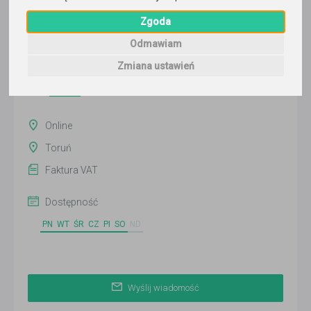
TORUŃ
Zgoda
Wyślij wiadomość
Odmawiam
Ostatnia aktywność:
ponad 2 miesiące temu
Zmiana ustawień
Pokaż
Online
Toruń
Faktura VAT
Dostępność
PN
WT
ŚR
CZ
PI
SO
ND
Wyślij wiadomość