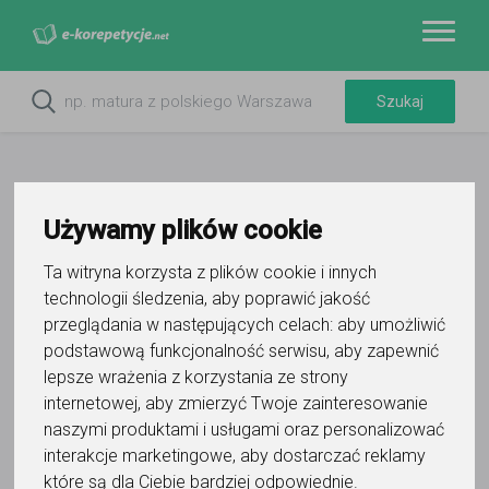
Używamy plików cookie
Ta witryna korzysta z plików cookie i innych
Do ulubionych
Oznacz wystąpienie kontaktu
technologii śledzenia, aby poprawić jakość
przeglądania w następujących celach:
aby umożliwić
podstawową funkcjonalność serwisu
,
aby zapewnić
lepsze wrażenia z korzystania ze strony
internetowej
,
aby zmierzyć Twoje zainteresowanie
naszymi produktami i usługami oraz personalizować
interakcje marketingowe
,
aby dostarczać reklamy
CENTRUM EDUKACYJNE PASJA -
które są dla Ciebie bardziej odpowiednie
.