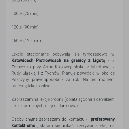
80 zł (60 min)
100 zł (75 min)
120 zł (90 min)
160 zł (120 min)
Lekcje stacjonarne odbywają się tymczasowo w
Katowicach Piotrowicach na granicy z Ligotą
- ul
Żołnierska przy Armii Krajowej, blisko z Mikołowa, z
Rudy Śląskiej i z Tychów. Planuję powrócić w okolice
Pszczyny prawdopodobnie za rok. Na ten moment
preferuję lekcje online.
Zapraszam na lekcję próbną (oplata zgodna z cennikiem
lekcji normalnych, nie jest darmowa)
Osoby chętne zapraszam do kontaktu -
preferowany
kontakt sms
, staram się unikać przerywania lekcji na