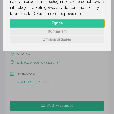
naszymi produktami i usługami oraz personalizować
Wyślij wiadomość
interakcje marketingowe
,
aby dostarczać reklamy
Ostatnia aktywność:
które są dla Ciebie bardziej odpowiednie
.
14 dni temu
Zgoda
Pokaż
Odmawiam
Zmiana ustawień
Online
Mikołów
Zobacz więcej lokalizacji (4)
Dostępność
PN
WT
ŚR
CZ
PI
SO
ND
Wyślij wiadomość