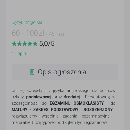
Język angielski
60
-
100
zł
/ 45 min
5,0
/
5
41
opinii
Opis ogłoszenia
Udzielę korepetycji z języka angielskiego dla uczniów
szkoły
podstawowej
oraz
średniej
. Przygotowuję w
szczególnosci do
EGZAMINU ÓSMOKLASISTY
i do
MATURY - ZAKRES PODSTAWOWY i ROZSZERZONY
,
rozwiązujemy wspólnie zadania egzaminacyjne i
maturalne. Uczę typowo pod kątem tych egzaminów.