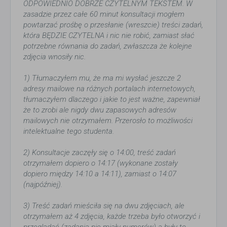
ODPOWIEDNIO DOBRZE CZYTELNYM TEKSTEM. W
zasadzie przez całe 60 minut konsultacji mogłem
powtarzać prośbę o przesłanie (wreszcie) treści zadań,
która BĘDZIE CZYTELNA i nic nie robić, zamiast słać
potrzebne równania do zadań, zwłaszcza że kolejne
zdjęcia wnosiły nic.
1) Tłumaczyłem mu, że ma mi wysłać jeszcze 2
adresy mailowe na różnych portalach internetowych,
tłumaczyłem dlaczego i jakie to jest ważne, zapewniał
że to zrobi ale nigdy dwu zapasowych adresów
mailowych nie otrzymałem. Przerosło to możliwości
intelektualne tego studenta.
2) Konsultacje zaczęły się o 14:00, treść zadań
otrzymałem dopiero o 14:17 (wykonane zostały
dopiero między 14:10 a 14:11), zamiast o 14:07
(najpóźniej).
3) Treść zadań mieściła się na dwu zdjęciach, ale
otrzymałem aż 4 zdjęcia, każde trzeba było otworzyć i