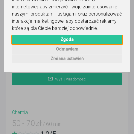
Wyślij wiadomość
internetowej
,
aby zmierzyć Twoje zainteresowanie
naszymi produktami i usługami oraz personalizować
Ostatnia aktywność:
ponad 3 miesiące temu
interakcje marketingowe
,
aby dostarczać reklamy
które są dla Ciebie bardziej odpowiednie
.
Online
Zgoda
Lublin
Odmawiam
Zobacz więcej lokalizacji (4)
Zmiana ustawień
Wyślij wiadomość
Chemia
50
-
70
zł
/ 60 min