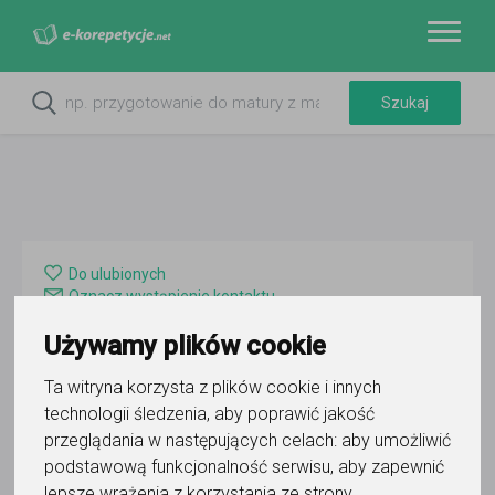
Do ulubionych
Oznacz wystąpienie kontaktu
Używamy plików cookie
Ta witryna korzysta z plików cookie i innych
technologii śledzenia, aby poprawić jakość
przeglądania w następujących celach:
aby umożliwić
Krzysztof
podstawową funkcjonalność serwisu
,
aby zapewnić
lepsze wrażenia z korzystania ze strony