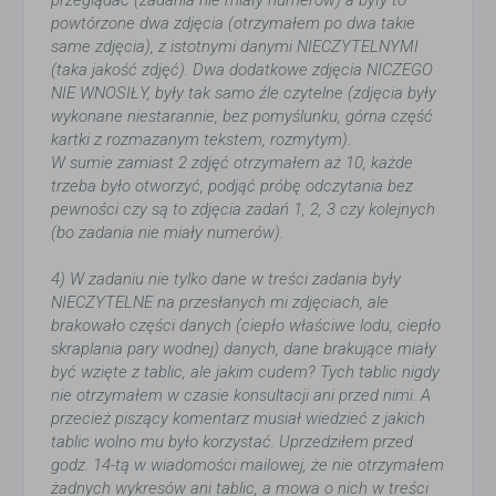
przeglądać (zadania nie miały numerów) a były to
powtórzone dwa zdjęcia (otrzymałem po dwa takie
same zdjęcia), z istotnymi danymi NIECZYTELNYMI
(taka jakość zdjęć). Dwa dodatkowe zdjęcia NICZEGO
NIE WNOSIŁY, były tak samo źle czytelne (zdjęcia były
wykonane niestarannie, bez pomyślunku, górna część
kartki z rozmazanym tekstem, rozmytym).
W sumie zamiast 2 zdjęć otrzymałem aż 10, każde
trzeba było otworzyć, podjąć próbę odczytania bez
pewności czy są to zdjęcia zadań 1, 2, 3 czy kolejnych
(bo zadania nie miały numerów).
4) W zadaniu nie tylko dane w treści zadania były
NIECZYTELNE na przesłanych mi zdjęciach, ale
brakowało części danych (ciepło właściwe lodu, ciepło
skraplania pary wodnej) danych, dane brakujące miały
być wzięte z tablic, ale jakim cudem? Tych tablic nigdy
nie otrzymałem w czasie konsultacji ani przed nimi. A
przecież piszący komentarz musiał wiedzieć z jakich
tablic wolno mu było korzystać. Uprzedziłem przed
godz. 14-tą w wiadomości mailowej, że nie otrzymałem
żadnych wykresów ani tablic, a mowa o nich w treści