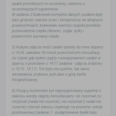
zadań przesłanych mi wcześniej, rzekomo z
wcześniejszych egzaminów.
W zadaniu 2 brakowało kompletu danych: podane były
tyko grubości warstw ścian i temperatury na skrajnych
powierzchniach, brakowało wartości współczynników
przewodzenia ciepła (drewno, cegła, tynk) i
powierzchni wymiany ciepła.
5) Kolejne zdjęcia treści zadań dotarły do mnie dopiero
o 14:26, zaledwie 30 minut przed końcem konsultacji
(w czasie gdy byłem zajęty rozwiązywaniem zadań w
oparciu o przesłane o 14:17 zadania - zdjęcia zrobiono
o 14:10...14:11). Też były nieczytelne, tak samo
niestarannie zrobione, jeśli idzie o górę kartki
fotografowanej.
6) Piszący komentarz był nieprzygotowany zupełnie z
zakresu wiedzy objętej konsultacjami, nie rozumiał co
otrzymał (nadal nie rozumie), nie rozumiał (i nadal nie
rozumie) równań bilansu cieplnego na poziomie szkoły
podstawowej (zadanie 1 - podgrzewanie bryłki lodu