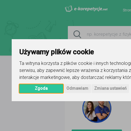
Stro
Używamy plików cookie
Ta witryna korzysta z plików cookie i innych technolo
serwisu
,
aby zapewnić lepsze wrażenia z korzystania z
Strona główna
KOREPSTUDENT- 
interakcje marketingowe
,
aby dostarczać reklamy któr
Zgoda
Odmawiam
Zmiana ustawień