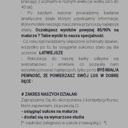
pracując z uczniami w różnym wieku (w wieku od 5 do
40 lat).
- Po każdym sezonie prowadzimy badania
analityczne, dzięki którym uzyskujemy informacje,
które modele naszego nauczania przynoszą najlepsze
efekty.
Oczekujesz wyników powyżej 85/90% na
maturze ? Takie wyniki to nasza specjalność.
- Co roku wprowadzamy ulepszone schematy działań,
wszystko po to, by osiąganie sukcesu stało się dla
uczniów
ŁATWIEJSZE
.
- Rekrutacja do naszej kadry odbywa się
wieloetapowo i wnikliwie co pozwala nam
wyselekcjonować najlepszych, tylko po to
BYŚ MIAŁ/A
PEWNOŚĆ, ŻE POWIERZASZ SWÓJ LOS W DOBRE
RĘCE
!
# ZAKRES NASZYCH DZIAŁAŃ:
Zapraszamy Cię do skorzystania z korepetycji/Kursu,
które zapewniam, że pozwolą Ci:
- osiągnąć sukces na maturze
- dostać się na wymarzone studia
[*- nadrobić zaległości w szkole z nawiązką:). *]