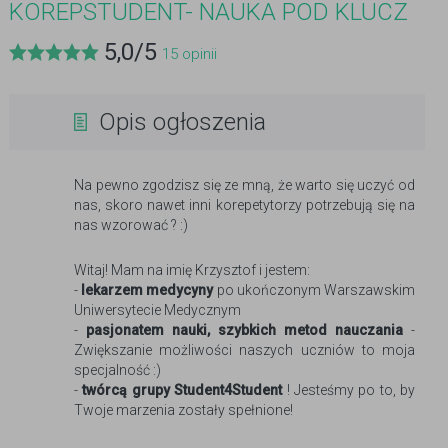
KOREPSTUDENT- NAUKA POD KLUCZ
5,0
/
5
15
opinii
Opis ogłoszenia
Na pewno zgodzisz się ze mną, że warto się uczyć od
nas, skoro nawet inni korepetytorzy potrzebują się na
nas wzorować ? :)
Witaj! Mam na imię Krzysztof i jestem:
-
lekarzem medycyny
po ukończonym Warszawskim
Uniwersytecie Medycznym
-
pasjonatem nauki, szybkich metod nauczania
-
Zwiększanie możliwości naszych uczniów to moja
specjalność :)
-
twórcą grupy Student4Student
! Jesteśmy po to, by
Twoje marzenia zostały spełnione!