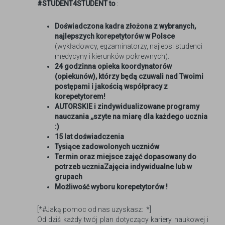
#STUDENT4STUDENT to
:
Doświadczona kadra złożona z wybranych,
najlepszych korepetytorów w Polsce
(wykładowcy, egzaminatorzy, najlepsi studenci
medycyny i kierunków pokrewnych).
24 godzinna opieka koordynatorów
(opiekunów), którzy będą czuwali nad Twoimi
postępami i jakością współpracy z
korepetytorem!
AUTORSKIE i zindywidualizowane programy
nauczania ,,szyte na miarę dla każdego ucznia
:)
15 lat doświadczenia
Tysiące zadowolonych uczniów
Termin oraz miejsce zajęć dopasowany do
potrzeb uczniaZajęcia indywidualne lub w
grupach
Możliwość wyboru korepetytorów !
[*#Jaką pomoc od nas uzyskasz: *]
Od dziś każdy twój plan dotyczący kariery naukowej i