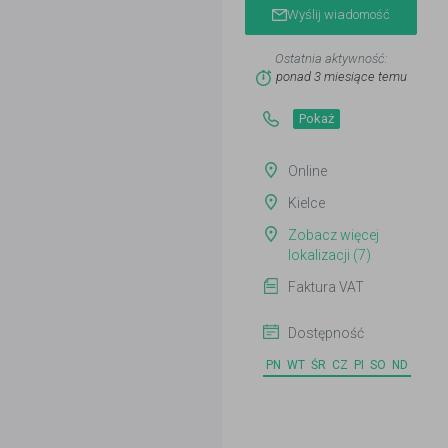
Wyślij wiadomość
Ostatnia aktywność:
ponad 3 miesiące temu
Pokaż
Online
Kielce
Zobacz więcej
lokalizacji (7)
Faktura VAT
Dostępność
PN
WT
ŚR
CZ
PI
SO
ND