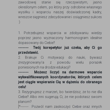
zawodowej stanie się rzeczywistym, jasno
określonym celem, po który przy odrobinie własnego
wysiłku i wsparciu naszej doświadczonej kadry,
wreszcie sięgniesz zdecydowanie i osiągniesz sukces
:)
1. Potrzebujesz wsparcia w zdobywaniu wiedzy
poprzez jasno wyznaczony harmonogram idealnie
dopasowany do Ciebie?
------- Twój korepetytor już czeka, aby Ci go
przedstawić.
2. Brakuje Ci motywacji do nauki, bywasz
zrezygnowany/a z powodu wielu porażek
poniesionych na drodze edukacji?
------- Możesz liczyć na darmowe wsparcie
wykwalifikowanych koordynatorów, których celem
jest ciągłe wspieranie Cię w dążeniu do obranego
celu!
3. Rezygnujesz z marzeń, bo twierdzisz, że to nie dla
Ciebie? Albo inni sugerują Ci, że nie podołasz swoim
planom?
[*-------- Pozwól nam zaskoczyć Ciebie oraz innych