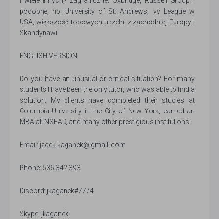
i wiele innych,- zagraniczne: Oxbridge, Russell Group i
podobne, np. University of St. Andrews, Ivy League w
USA, większość topowych uczelni z zachodniej Europy i
Skandynawii
ENGLISH VERSION:
Do you have an unusual or critical situation? For many
students I have been the only tutor, who was able to find a
solution. My clients have completed their studies at
Columbia University in the City of New York, earned an
MBA at INSEAD, and many other prestigious institutions.
Email: jacek.kaganek@ gmail. com
Phone: 536 342 393
Discord: jkaganek#7774
Skype: jkaganek