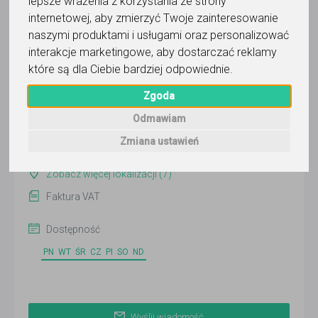
lepsze wrażenia z korzystania ze strony
Wyślij wiadomość
internetowej
,
aby zmierzyć Twoje zainteresowanie
naszymi produktami i usługami oraz personalizować
Ostatnia aktywność:
5 dni temu
interakcje marketingowe
,
aby dostarczać reklamy
które są dla Ciebie bardziej odpowiednie
.
Pokaż
Zgoda
Odmawiam
Online
Zmiana ustawień
Warszawa
Zobacz więcej lokalizacji (7)
Faktura VAT
Dostępność
PN
WT
ŚR
CZ
PI
SO
ND
Wyślij wiadomość