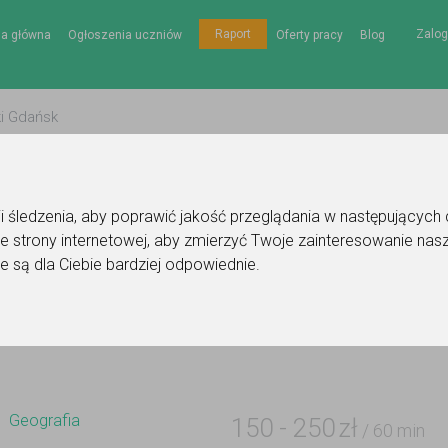
Zalog
Raport
na główna
Ogłoszenia uczniów
Oferty pracy
Blog
gii śledzenia, aby poprawić jakość przeglądania w następujących
e strony internetowej
,
aby zmierzyć Twoje zainteresowanie nasz
Ogłoszenie korepetytora - geografia
e są dla Ciebie bardziej odpowiednie
.
Do ulubionych
Oznacz wystąpienie kontaktu
Geografia
150
-
250
zł
/ 60 min