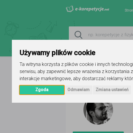
Stro
Używamy plików cookie
Ta witryna korzysta z plików cookie i innych technolo
serwisu
,
aby zapewnić lepsze wrażenia z korzystania z
Strona główna
Jacek Kaganek
interakcje marketingowe
,
aby dostarczać reklamy któr
Zgoda
Odmawiam
Zmiana ustawień