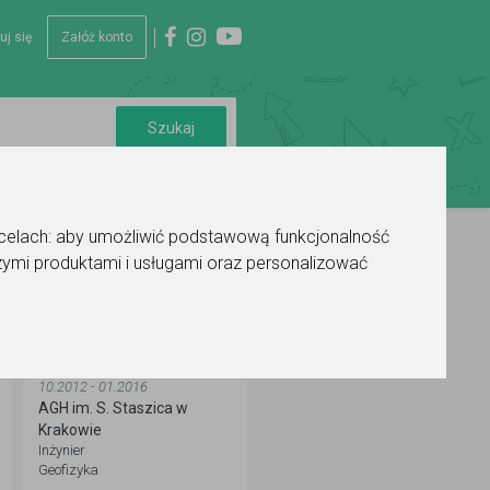
uj się
Załóż konto
 celach:
aby umożliwić podstawową funkcjonalność
ymi produktami i usługami oraz personalizować
WYKSZTAŁCENIE
10.2012 - 01.2016
AGH im. S. Staszica w
Krakowie
Inżynier
Geofizyka