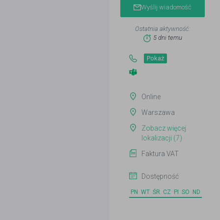
Wyślij wiadomość
Ostatnia aktywność:
5 dni temu
Pokaż
Online
Warszawa
Zobacz więcej
lokalizacji (7)
Faktura VAT
Dostępność
PN
WT
ŚR
CZ
PI
SO
ND