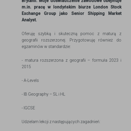
Brytanii. Moje doświadczenie zawodowe obejmuje
m.in. pracę w londyńskim biurze London Stock
Exchange Group jako Senior Shipping Market
Analyst.
Oferuję szybką i skuteczną pomoc z maturą z
geografii rozszerzonej. Przygotowuję również do
egzaminów w standardzie:
- matura rozszerzona z geografii – formuła 2023 i
2015
- A-Levels
- IB Geography – SL i HL
- IGCSE
Udzielam lekcji z następujących zagadnień: