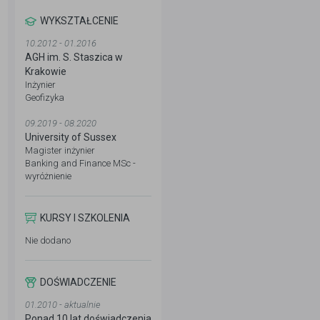
WYKSZTAŁCENIE
10.2012 - 01.2016
AGH im. S. Staszica w
Krakowie
Inżynier
Geofizyka
09.2019 - 08.2020
University of Sussex
Magister inżynier
Banking and Finance MSc -
wyróżnienie
KURSY I SZKOLENIA
Nie dodano
DOŚWIADCZENIE
01.2010 - aktualnie
Ponad 10 lat doświadczenia