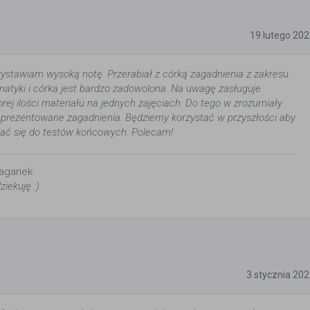
5
19 lutego 20
stawiam wysoką notę. Przerabiał z córką zagadnienia z zakresu
matyki i córka jest bardzo zadowolona. Na uwagę zasługuje
rej ilości materiału na jednych zajęciach. Do tego w zrozumiały
 prezentowane zagadnienia. Będziemy korzystać w przyszłości aby
wać się do testów końcowych. Polecam!
aganek
ziekuję :)
5
3 stycznia 20