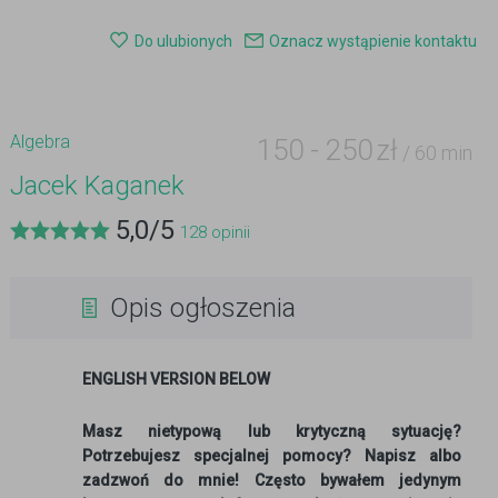
Do ulubionych
Oznacz wystąpienie kontaktu
Algebra
150
-
250
zł
/ 60 min
Jacek Kaganek
5,0
/
5
128
opinii
Opis ogłoszenia
ENGLISH VERSION BELOW
Masz nietypową lub krytyczną sytuację?
Potrzebujesz specjalnej pomocy? Napisz albo
zadzwoń do mnie! Często bywałem jedynym