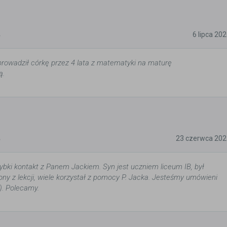
5
6 lipca 20
rowadził córkę przez 4 lata z matematyki na maturę
ą.
5
23 czerwca 202
ybki kontakt z Panem Jackiem. Syn jest uczniem liceum IB, był
ny z lekcji, wiele korzystał z pomocy P. Jacka. Jesteśmy umówieni
:). Polecamy.