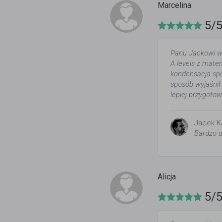
Marcelina
5/
Panu Jackowi wy
A levels z mate
kondensacja spo
sposób wyjaśnił
lepiej przygoto
Jacek K
Bardzo d
Alicja
5/