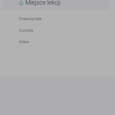
Miejsce lekcji
U nauczyciela
U ucznia
Online