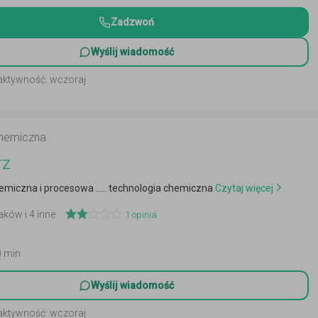
Zadzwoń
Wyślij wiadomość
 aktywność: wczoraj
chemiczna
rz
hemiczna i procesowa ..... technologia chemiczna
Czytaj więcej
aków i 4 inne
1
opinia
0 min
Wyślij wiadomość
 aktywność: wczoraj