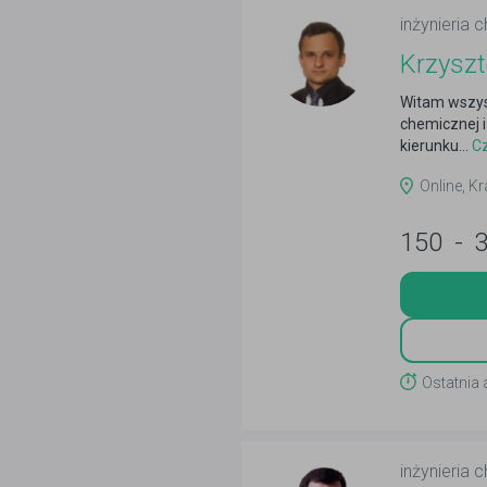
inżynieria 
Krzyszt
Witam wszyst
chemicznej i
kierunku...
Cz
Online, Kr
150
-
Ostatnia 
inżynieria 