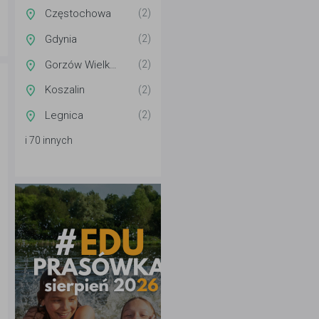
Częstochowa
(2)
Gdynia
(2)
Gorzów Wielkopolski
(2)
Koszalin
(2)
Legnica
(2)
i 70 innych