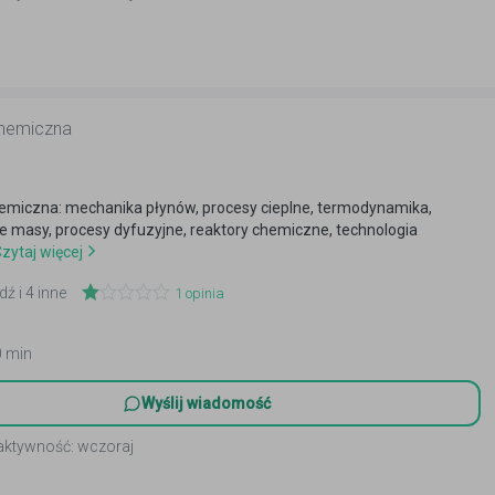
chemiczna
hemiczna: mechanika płynów, procesy cieplne, termodynamika,
 masy, procesy dyfuzyjne, reaktory chemiczne, technologia
zytaj więcej
dź i 4 inne
1
opinia
0 min
Wyślij wiadomość
 aktywność: wczoraj