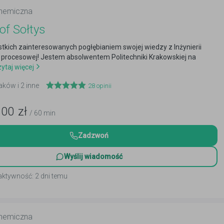
chemiczna
of Sołtys
kich zainteresowanych pogłębianiem swojej wiedzy z Inżynierii
 procesowej! Jestem absolwentem Politechniki Krakowskiej na
ytaj więcej
aków i 2 inne
28
opinii
300
zł
/ 60 min
Zadzwoń
Wyślij wiadomość
aktywność: 2 dni temu
chemiczna