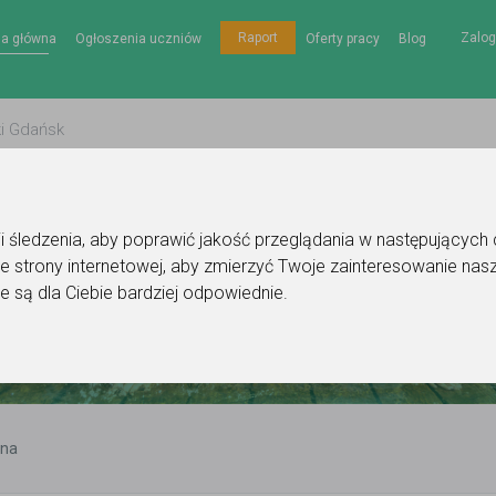
Zalog
Raport
na główna
Ogłoszenia uczniów
Oferty pracy
Blog
gii śledzenia, aby poprawić jakość przeglądania w następujących
e strony internetowej
,
aby zmierzyć Twoje zainteresowanie nasz
e są dla Ciebie bardziej odpowiednie
.
zna