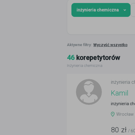
inżynieria chemiczna
Wyczyść wszystko
46
korepetytorów
Inżynieria chemiczna
inżynieria 
Kamil
inżynieria c
Wrocław i
80
zł
/ 6