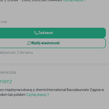
E Z CHEMII – ZDAJ, ZROZUM, OGARNIJ!
Czytaj więcej
0 min
Zadzwoń
Wyślij wiadomość
aktywność: 2 dni temu
chemiczna
mierz
ry międzynarodowej z chemii International Baccalaureate Zajęcia w
lskim lub polskim
Czytaj więcej