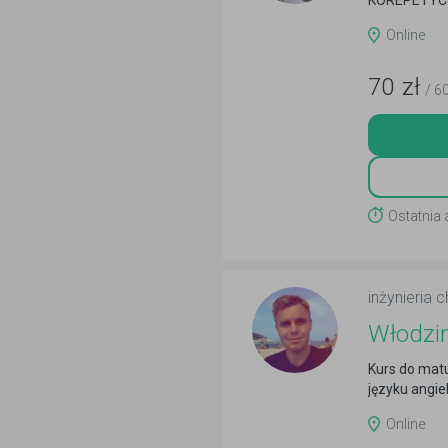
KOREPETYCJ
Online
70
zł
/ 6
Ostatnia 
inżynieria 
Włodzi
Kurs do matu
języku angie
Online