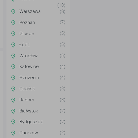
(10)
Warszawa
(8)
Poznań
(7)
Gliwice
(5)
Łódź
(5)
Wrocław
(5)
Katowice
(4)
Szczecin
(4)
Gdańsk
(3)
Radom
(3)
Białystok
(2)
Bydgoszcz
(2)
Chorzów
(2)