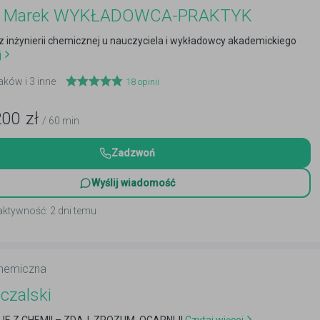
ej Marek WYKŁADOWCA-PRAKTYK
z inżynierii chemicznej u nauczyciela i wykładowcy akademickiego
j
aków i 3 inne
18
opinii
200
zł
/ 60 min
Zadzwoń
Wyślij wiadomość
aktywność: 2 dni temu
chemiczna
czalski