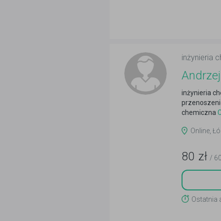
inżynieria 
Andrzej
inżynieria c
przenoszenie
chemiczna
C
Online, Łó
80
zł
/ 6
Ostatnia