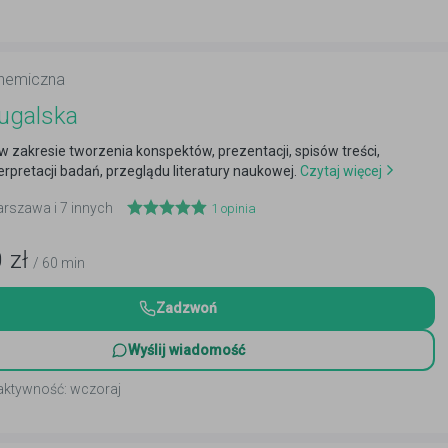
chemiczna
ugalska
w zakresie tworzenia konspektów, prezentacji, spisów treści,
erpretacji badań, przeglądu literatury naukowej.
Czytaj więcej
arszawa i 7 innych
1
opinia
0
zł
/ 60 min
Zadzwoń
Wyślij wiadomość
 aktywność: wczoraj