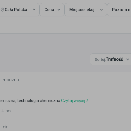
Cała Polska
Cena
Miejsce lekcji
Poziom n
Trafność
Sortuj:
chemiczna
hemiczna, technologia chemiczna
Czytaj więcej
 4 inne
0 min