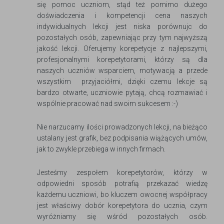
się pomoc uczniom, stąd też pomimo dużego
doświadczenia i kompetencji cena naszych
indywidualnych lekcji jest niska porównujc do
pozostałych osób, zapewniając przy tym najwyższą
jakość lekcji. Oferujemy korepetycje z najlepszymi,
profesjonalnymi korepetytorami, którzy są dla
naszych uczniów wsparciem, motywacją a przede
wszystkim przyjaciółmi, dzięki czemu lekcje są
bardzo otwarte, uczniowie pytają, chcą rozmawiać i
wspólnie pracować nad swoim sukcesem :-)
Nie narzucamy ilości prowadzonych lekcji, na bieżąco
ustalany jest grafik, bez podpisania wiążących umów,
jak to zwykle przebiega w innych firmach.
Jesteśmy zespołem korepetytorów, którzy w
odpowiedni sposób potrafią przekazać wiedzę
każdemu uczniowi, bo kluczem owocnej współpracy
jest właściwy dobór korepetytora do ucznia, czym
wyróżniamy się wśród pozostałych osób.