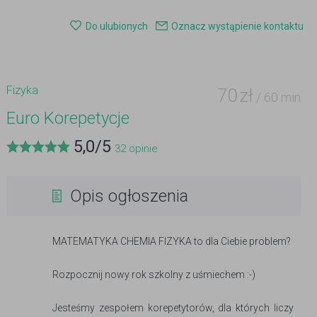
Do ulubionych
Oznacz wystąpienie kontaktu
Fizyka
70
zł
/ 60 min
Euro Korepetycje
5,0
/
5
32
opinie
Opis ogłoszenia
MATEMATYKA CHEMIA FIZYKA to dla Ciebie problem?
Rozpocznij nowy rok szkolny z uśmiechem :-)
Jesteśmy zespołem korepetytorów, dla których liczy