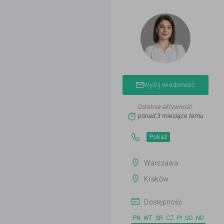
Wyślij wiadomość
Ostatnia aktywność:
ponad 3 miesiące temu
Pokaż
Warszawa
Kraków
Dostępność
PN
WT
ŚR
CZ
PI
SO
ND