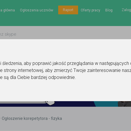
Zalog
Raport
na główna
Ogłoszenia uczniów
Oferty pracy
Blog
gii śledzenia, aby poprawić jakość przeglądania w następujących
e strony internetowej
,
aby zmierzyć Twoje zainteresowanie nasz
e są dla Ciebie bardziej odpowiednie
.
Ogłoszenie korepetytora - fizyka