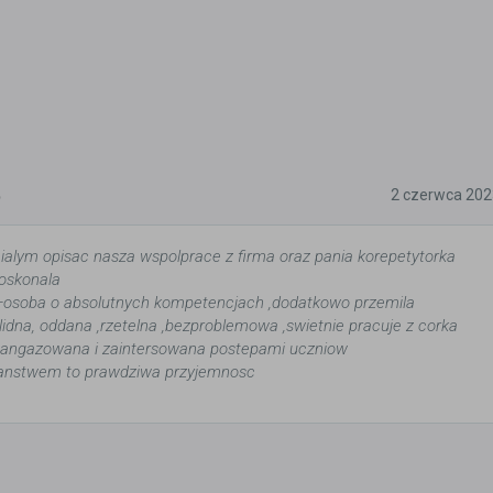
5
2 czerwca 202
ialym opisac nasza wspolprace z firma oraz pania korepetytorka
oskonala
—osoba o absolutnych kompetencjach ,dodatkowo przemila
lidna, oddana ,rzetelna ,bezproblemowa ,swietnie pracuje z corka
aangazowana i zaintersowana postepami uczniow
anstwem to prawdziwa przyjemnosc