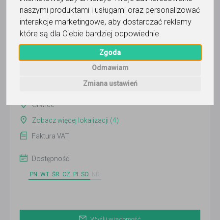
Wyślij wiadomość
naszymi produktami i usługami oraz personalizować
interakcje marketingowe
,
aby dostarczać reklamy
Ostatnia aktywność:
4 dni temu
które są dla Ciebie bardziej odpowiednie
.
Pokaż
Zgoda
Odmawiam
Zmiana ustawień
Online
Gliwice
Zobacz więcej lokalizacji (4)
Faktura VAT
Dostępność
PN
WT
ŚR
CZ
PI
SO
ND
Wyślij wiadomość