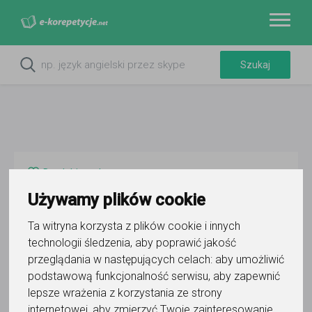
Do ulubionych
Oznacz wystąpienie kontaktu
Używamy plików cookie
Ta witryna korzysta z plików cookie i innych
technologii śledzenia, aby poprawić jakość
przeglądania w następujących celach:
aby umożliwić
podstawową funkcjonalność serwisu
,
aby zapewnić
Adam Zadęcki
lepsze wrażenia z korzystania ze strony
internetowej
,
aby zmierzyć Twoje zainteresowanie