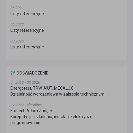
06.2021
Listy referencyjne
06.2022
Listy referencyjne
08.2024
Listy referencyjne
DOŚWIADCZENIE
04.2013 - 03.2020
Energotest, TRW, AIUT, MECALUX
Działalność wdrożeniowa w zakresie technicznym
01.2022 - aktualnie
Fairtech Adam Zadęcki
Korepetycje, szkolenia, instalacje elektryczne,
programowanie