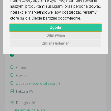
internetowej
,
aby zmierzyć Twoje zainteresowanie
naszymi produktami i usługami oraz personalizować
interakcje marketingowe
,
aby dostarczać reklamy
Adam Zadęcki
które są dla Ciebie bardziej odpowiednie
.
Wyślij wiadomość
Zgoda
Ostatnia aktywność:
Odmawiam
4 dni temu
Zmiana ustawień
Pokaż
Online
Gliwice
Zobacz więcej lokalizacji (4)
Faktura VAT
Dostępność
PN
WT
ŚR
CZ
PI
SO
ND