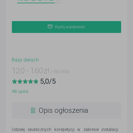
Wyślij wiadomość
Bazy danych
120
-
160
zł
/ 60 min
5,0
/
5
48
opinii
Opis ogłoszenia
Udzielę skutecznych korepetycji w zakresie instalacji