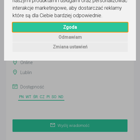
naszymi produktami i usługami oraz personalizować
interakcje marketingowe
,
aby dostarczać reklamy
które są dla Ciebie bardziej odpowiednie
.
Kamil Semeniuk
Zgoda
Wyślij wiadomość
Odmawiam
Ostatnia aktywność:
Zmiana ustawień
7 dni temu
Online
Lublin
Dostępność
PN
WT
ŚR
CZ
PI
SO
ND
Wyślij wiadomość