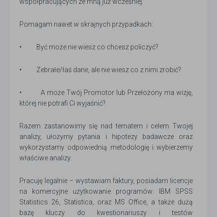
współpracujących ze mną już wcześniej.
Pomagam nawet w skrajnych przypadkach:
• Być może nie wiesz co chcesz policzyć?
• Zebrałe/łaś dane, ale nie wiesz co z nimi zrobić?
• A może Twój Promotor lub Przełożony ma wizję,
której nie potrafi Ci wyjaśnić?
Razem zastanowimy się nad tematem i celem Twojej
analizy, ułożymy pytania i hipotezy badawcze oraz
wykorzystamy odpowiednią metodologię i wybierzemy
właściwe analizy.
Pracuję legalnie – wystawiam faktury, posiadam licencje
na komercyjne użytkowanie programów: IBM SPSS
Statistics 26, Statistica, oraz MS Office, a także dużą
bazę kluczy do kwestionariuszy i testów