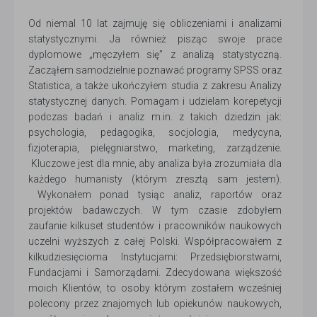
Od niemal 10 lat zajmuję się obliczeniami i analizami
statystycznymi. Ja również pisząc swoje prace
dyplomowe „męczyłem się” z analizą statystyczną.
Zacząłem samodzielnie poznawać programy SPSS oraz
Statistica, a także ukończyłem studia z zakresu Analizy
statystycznej danych. Pomagam i udzielam korepetycji
podczas badań i analiz m.in. z takich dziedzin jak:
psychologia, pedagogika, socjologia, medycyna,
fizjoterapia, pielęgniarstwo, marketing, zarządzenie.
Kluczowe jest dla mnie, aby analiza była zrozumiała dla
każdego humanisty (którym zresztą sam jestem).
Wykonałem ponad tysiąc analiz, raportów oraz
projektów badawczych. W tym czasie zdobyłem
zaufanie kilkuset studentów i pracowników naukowych
uczelni wyższych z całej Polski. Współpracowałem z
kilkudziesięcioma Instytucjami: Przedsiębiorstwami,
Fundacjami i Samorządami. Zdecydowana większość
moich Klientów, to osoby którym zostałem wcześniej
polecony przez znajomych lub opiekunów naukowych,