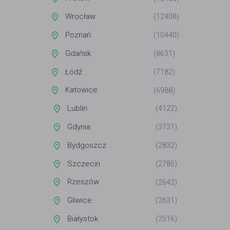
Wrocław
(12408)
Poznań
(10440)
Gdańsk
(8631)
Łódź
(7182)
Katowice
(6988)
Lublin
(4122)
Gdynia
(3731)
Bydgoszcz
(2832)
Szczecin
(2785)
Rzeszów
(2642)
Gliwice
(2631)
Białystok
(2516)