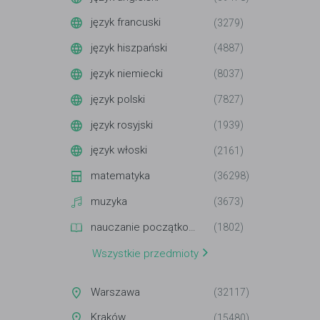
język francuski
(3279)
język hiszpański
(4887)
język niemiecki
(8037)
język polski
(7827)
język rosyjski
(1939)
język włoski
(2161)
matematyka
(36298)
muzyka
(3673)
nauczanie początkowe
(1802)
Wszystkie przedmioty
Warszawa
(32117)
Kraków
(15480)