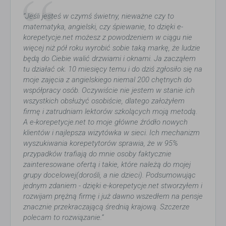
“Jeśli jesteś w czymś świetny, nieważne czy to
matematyka, angielski, czy śpiewanie, to dzięki e-
korepetycje.net możesz z powodzeniem w ciągu nie
więcej niż pół roku wyrobić sobie taką markę, że ludzie
będą do Ciebie walić drzwiami i oknami. Ja zacząłem
tu działać ok. 10 miesięcy temu i do dziś zgłosiło się na
moje zajęcia z angielskiego niemal 200 chętnych do
współpracy osób. Oczywiście nie jestem w stanie ich
wszystkich obsłużyć osobiście, dlatego założyłem
firmę i zatrudniam lektorów szkolących moją metodą.
A e-korepetycje.net to moje główne źródło nowych
klientów i najlepsza wizytówka w sieci. Ich mechanizm
wyszukiwania korepetytorów sprawia, że w 95%
przypadków trafiają do mnie osoby faktycznie
zainteresowane ofertą i takie, które należą do mojej
grupy docelowej(dorośli, a nie dzieci). Podsumowując
jednym zdaniem - dzięki e-korepetycje.net stworzyłem i
rozwijam prężną firmę i już dawno wszedłem na pensje
znacznie przekraczającą średnią krajową. Szczerze
polecam to rozwiązanie.”