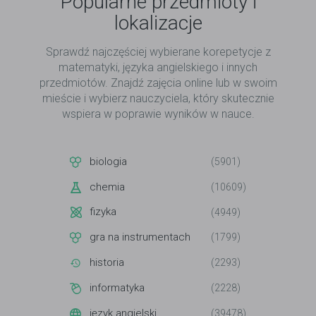
Popularne przedmioty i
lokalizacje
Sprawdź najczęściej wybierane korepetycje z
matematyki, języka angielskiego i innych
przedmiotów. Znajdź zajęcia online lub w swoim
mieście i wybierz nauczyciela, który skutecznie
wspiera w poprawie wyników w nauce.
biologia
(5901)
chemia
(10609)
fizyka
(4949)
gra na instrumentach
(1799)
historia
(2293)
informatyka
(2228)
język angielski
(39478)