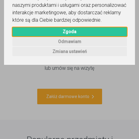
2
naszymi produktami i usługami oraz personalizować
interakcje marketingowe
,
aby dostarczać reklamy
Dodaj ogłoszenie lub
które są dla Ciebie bardziej odpowiednie
.
wyszukaj korepetytora
Zgoda
Odmawiam
Zmiana ustawień
3
Zaplanuj swoją lekcję
lub umów się na wizytę
Załóż darmowe konto