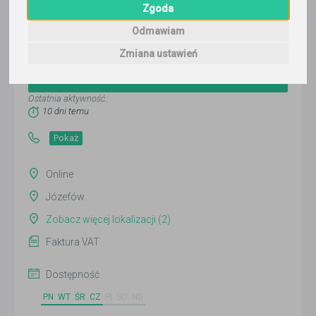
Zgoda
Odmawiam
Hanna Bruzi
Zmiana ustawień
Wyślij wiadomość
Ostatnia aktywność:
10 dni temu
Pokaż
Online
Józefów
Zobacz więcej lokalizacji (2)
Faktura VAT
Dostępność
PN
WT
ŚR
CZ
PI
SO
ND