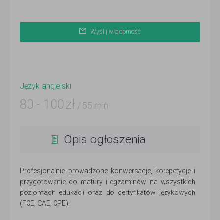
Wyślij wiadomość
Język angielski
80
-
100
zł
/ 55 min
Opis ogłoszenia
Profesjonalnie prowadzone konwersacje, korepetycje i
przygotowanie do matury i egzaminów na wszystkich
poziomach edukacji oraz do certyfikatów językowych
(FCE, CAE, CPE).