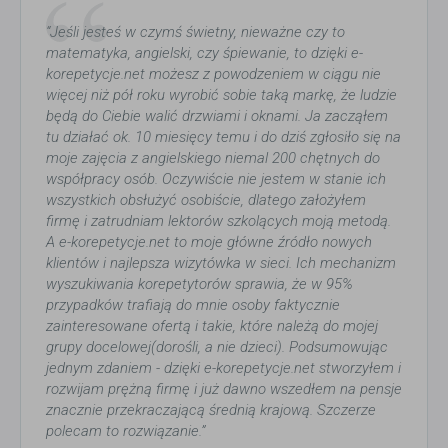
“Jeśli jesteś w czymś świetny, nieważne czy to
matematyka, angielski, czy śpiewanie, to dzięki e-
korepetycje.net możesz z powodzeniem w ciągu nie
więcej niż pół roku wyrobić sobie taką markę, że ludzie
będą do Ciebie walić drzwiami i oknami. Ja zacząłem
tu działać ok. 10 miesięcy temu i do dziś zgłosiło się na
moje zajęcia z angielskiego niemal 200 chętnych do
współpracy osób. Oczywiście nie jestem w stanie ich
wszystkich obsłużyć osobiście, dlatego założyłem
firmę i zatrudniam lektorów szkolących moją metodą.
A e-korepetycje.net to moje główne źródło nowych
klientów i najlepsza wizytówka w sieci. Ich mechanizm
wyszukiwania korepetytorów sprawia, że w 95%
przypadków trafiają do mnie osoby faktycznie
zainteresowane ofertą i takie, które należą do mojej
grupy docelowej(dorośli, a nie dzieci). Podsumowując
jednym zdaniem - dzięki e-korepetycje.net stworzyłem i
rozwijam prężną firmę i już dawno wszedłem na pensje
znacznie przekraczającą średnią krajową. Szczerze
polecam to rozwiązanie.”