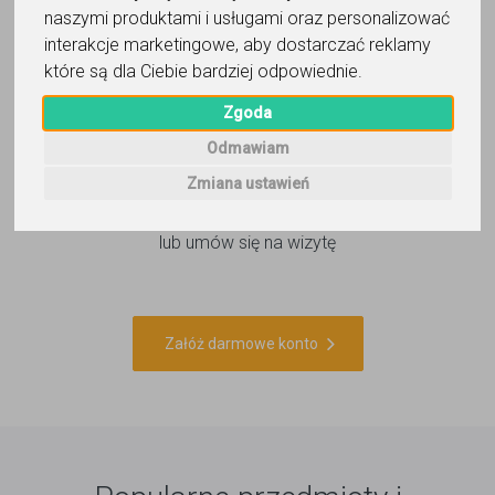
2
naszymi produktami i usługami oraz personalizować
interakcje marketingowe
,
aby dostarczać reklamy
Dodaj ogłoszenie lub
które są dla Ciebie bardziej odpowiednie
.
wyszukaj korepetytora
Zgoda
Odmawiam
Zmiana ustawień
3
Zaplanuj swoją lekcję
lub umów się na wizytę
Załóż darmowe konto