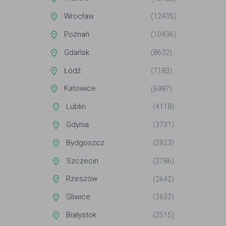
Wrocław
(12405)
Poznań
(10436)
Gdańsk
(8632)
Łódź
(7183)
Katowice
(6987)
Lublin
(4118)
Gdynia
(3731)
Bydgoszcz
(2823)
Szczecin
(2786)
Rzeszów
(2642)
Gliwice
(2632)
Białystok
(2515)