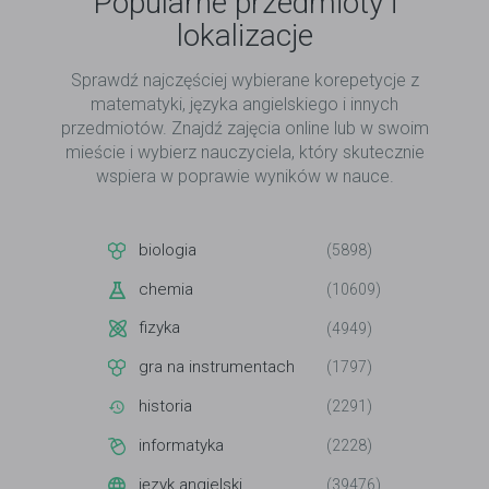
Popularne przedmioty i
lokalizacje
Sprawdź najczęściej wybierane korepetycje z
matematyki, języka angielskiego i innych
przedmiotów. Znajdź zajęcia online lub w swoim
mieście i wybierz nauczyciela, który skutecznie
wspiera w poprawie wyników w nauce.
biologia
(5898)
chemia
(10609)
fizyka
(4949)
gra na instrumentach
(1797)
historia
(2291)
informatyka
(2228)
język angielski
(39476)