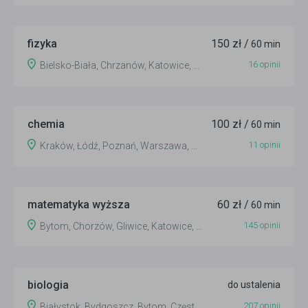
fizyka
150 zł /
60 min
16 opinii
Bielsko-Biała, Chrzanów, Katowice, Kraków, Oświęcim, Tychy, Wieliczka
chemia
100 zł /
60 min
11 opinii
Kraków, Łódź, Poznań, Warszawa, Wrocław
matematyka wyższa
60 zł /
60 min
145 opinii
Bytom, Chorzów, Gliwice, Katowice, Nysa, Opole, Sosnowiec, Tychy
biologia
do ustalenia
207 opinii
Białystok, Bydgoszcz, Bytom, Częstochowa, Gdańsk, Gliwice, Katowice, Kielce, Kraków, Lublin, Łódź, Olsztyn, Opole, Poznań, Rzeszów, Szczecin, Toruń, Warszawa, Wrocław, Zielona Góra