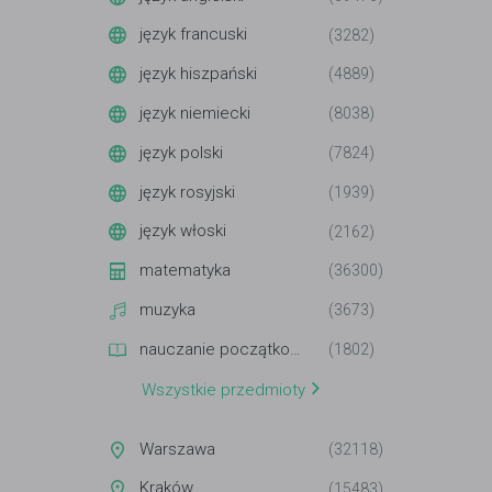
język francuski
(3282)
język hiszpański
(4889)
język niemiecki
(8038)
język polski
(7824)
język rosyjski
(1939)
język włoski
(2162)
matematyka
(36300)
muzyka
(3673)
nauczanie początkowe
(1802)
Wszystkie przedmioty
Warszawa
(32118)
Kraków
(15483)