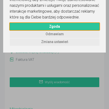
Edukacyjny
naszymi produktami i usługami oraz personalizować
Wyślij wiadomość
interakcje marketingowe
,
aby dostarczać reklamy
które są dla Ciebie bardziej odpowiednie
.
Ostatnia aktywność:
3 dni temu
Zgoda
Pokaż
Odmawiam
Zmiana ustawień
Warszawa
Zobacz więcej lokalizacji (7)
Faktura VAT
Wyślij wiadomość