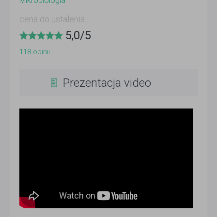
Mikrobiologia
cena do ustalenia
5,0
/
5
118
opinii
Prezentacja video