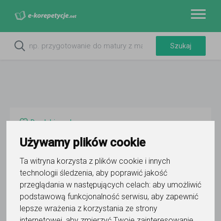
Do ulubionych
Oznacz wystąpienie kontaktu
Używamy plików cookie
Ta witryna korzysta z plików cookie i innych
technologii śledzenia, aby poprawić jakość
przeglądania w następujących celach:
aby umożliwić
podstawową funkcjonalność serwisu
,
aby zapewnić
Akademia Nauki - Mentoring
lepsze wrażenia z korzystania ze strony
internetowej
,
aby zmierzyć Twoje zainteresowanie