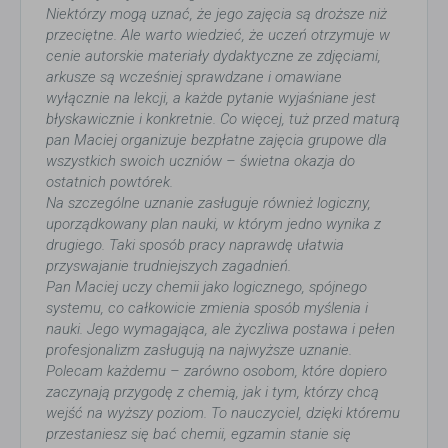
Niektórzy mogą uznać, że jego zajęcia są droższe niż
przeciętne. Ale warto wiedzieć, że uczeń otrzymuje w
cenie autorskie materiały dydaktyczne ze zdjęciami,
arkusze są wcześniej sprawdzane i omawiane
wyłącznie na lekcji, a każde pytanie wyjaśniane jest
błyskawicznie i konkretnie. Co więcej, tuż przed maturą
pan Maciej organizuje bezpłatne zajęcia grupowe dla
wszystkich swoich uczniów – świetna okazja do
ostatnich powtórek.
Na szczególne uznanie zasługuje również logiczny,
uporządkowany plan nauki, w którym jedno wynika z
drugiego. Taki sposób pracy naprawdę ułatwia
przyswajanie trudniejszych zagadnień.
Pan Maciej uczy chemii jako logicznego, spójnego
systemu, co całkowicie zmienia sposób myślenia i
nauki. Jego wymagająca, ale życzliwa postawa i pełen
profesjonalizm zasługują na najwyższe uznanie.
Polecam każdemu – zarówno osobom, które dopiero
zaczynają przygodę z chemią, jak i tym, którzy chcą
wejść na wyższy poziom. To nauczyciel, dzięki któremu
przestaniesz się bać chemii, egzamin stanie się