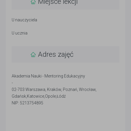
Miejsce lekcji
U nauczyciela
U ucznia
Adres zajęć
Akademia Nauki - Mentoring Edukacyjny
-
02-703 Warszawa, Kraków, Poznań, Wrocław,
Gdańsk,Katowice,Opole,Łódź
NIP: 5213754895