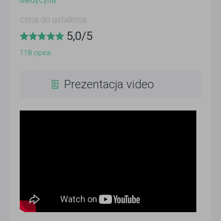
Medycyna
cena do ustalenia
5,0
/
5
118
opinii
Prezentacja video