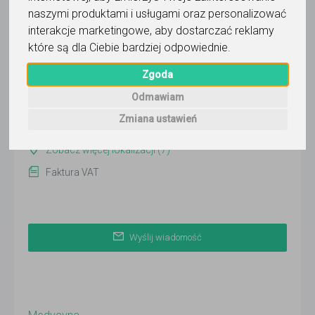
Edukacyjny
naszymi produktami i usługami oraz personalizować
interakcje marketingowe
,
aby dostarczać reklamy
Wyślij wiadomość
które są dla Ciebie bardziej odpowiednie
.
Ostatnia aktywność:
3 dni temu
Zgoda
Pokaż
Odmawiam
Zmiana ustawień
Warszawa
Zobacz więcej lokalizacji (7)
Faktura VAT
Wyślij wiadomość