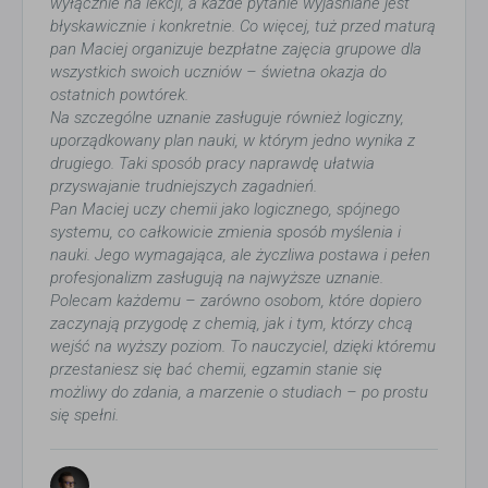
wyłącznie na lekcji, a każde pytanie wyjaśniane jest
błyskawicznie i konkretnie. Co więcej, tuż przed maturą
pan Maciej organizuje bezpłatne zajęcia grupowe dla
wszystkich swoich uczniów – świetna okazja do
ostatnich powtórek.
Na szczególne uznanie zasługuje również logiczny,
uporządkowany plan nauki, w którym jedno wynika z
drugiego. Taki sposób pracy naprawdę ułatwia
przyswajanie trudniejszych zagadnień.
Pan Maciej uczy chemii jako logicznego, spójnego
systemu, co całkowicie zmienia sposób myślenia i
nauki. Jego wymagająca, ale życzliwa postawa i pełen
profesjonalizm zasługują na najwyższe uznanie.
Polecam każdemu – zarówno osobom, które dopiero
zaczynają przygodę z chemią, jak i tym, którzy chcą
wejść na wyższy poziom. To nauczyciel, dzięki któremu
przestaniesz się bać chemii, egzamin stanie się
możliwy do zdania, a marzenie o studiach – po prostu
się spełni.