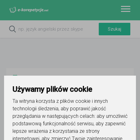
Do ulubionych
Oznacz wystąpienie kontaktu
Używamy plików cookie
Ta witryna korzysta z plików cookie i innych
technologii śledzenia, aby poprawić jakość
przeglądania w następujących celach:
aby umożliwić
podstawową funkcjonalność serwisu
,
aby zapewnić
Akademia Nauki - Mentoring
lepsze wrażenia z korzystania ze strony
internetowej
,
aby zmierzyć Twoje zainteresowanie