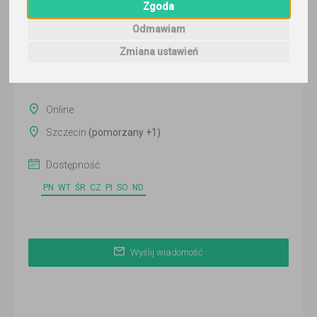
Zgoda
Wyślij wiadomość
Odmawiam
Ostatnia aktywność:
ponad 3 miesiące temu
Zmiana ustawień
Pokaż
Online
Szczecin
(pomorzany +1)
Dostępność
PN
WT
ŚR
CZ
PI
SO
ND
Wyślij wiadomość