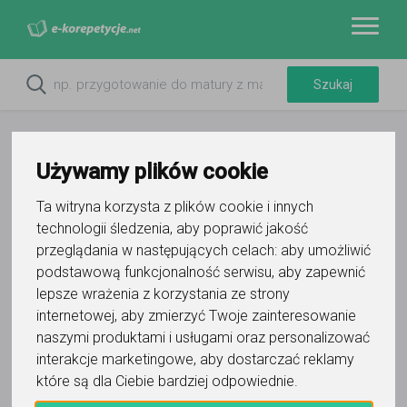
Używamy plików cookie
Ta witryna korzysta z plików cookie i innych
Do ulubionych
technologii śledzenia, aby poprawić jakość
Oznacz wystąpienie kontaktu
przeglądania w następujących celach:
aby umożliwić
podstawową funkcjonalność serwisu
,
aby zapewnić
lepsze wrażenia z korzystania ze strony
internetowej
,
aby zmierzyć Twoje zainteresowanie
naszymi produktami i usługami oraz personalizować
interakcje marketingowe
,
aby dostarczać reklamy
Aleksandra
które są dla Ciebie bardziej odpowiednie
.