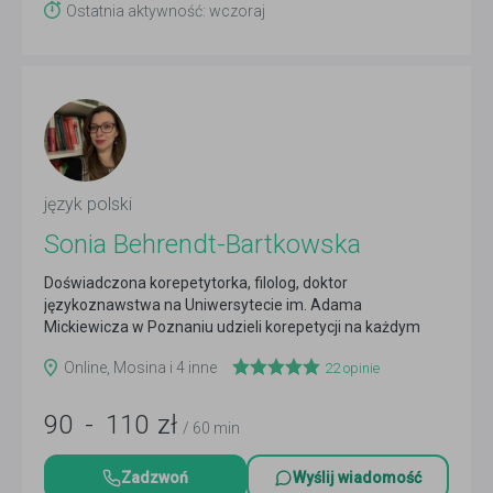
Ostatnia aktywność: wczoraj
język polski
Sonia Behrendt-Bartkowska
Doświadczona korepetytorka, filolog, doktor
językoznawstwa na Uniwersytecie im. Adama
Mickiewicza w Poznaniu udzieli korepetycji na każdym
poziomie edukacji ...
Czytaj więcej
Online, Mosina i 4 inne
22
opinie
90
-
110
zł
/ 60 min
Zadzwoń
Wyślij wiadomość