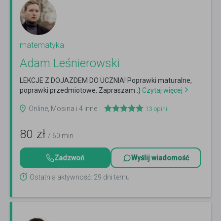
matematyka
Adam Leśnierowski
LEKCJE Z DOJAZDEM DO UCZNIA! Poprawki maturalne,
poprawki przedmiotowe. Zapraszam :)
Czytaj więcej
Online, Mosina i 4 inne
13
opinii
80
zł
/ 60 min
Zadzwoń
Wyślij wiadomość
Ostatnia aktywność: 29 dni temu