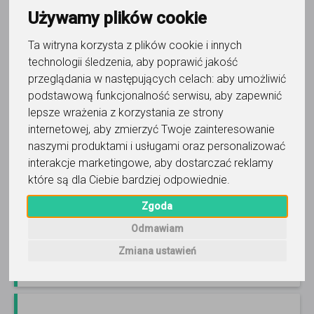
Używamy plików cookie
Ta witryna korzysta z plików cookie i innych
język francuski
technologii śledzenia, aby poprawić jakość
przeglądania w następujących celach:
aby umożliwić
Théophile
podstawową funkcjonalność serwisu
,
aby zapewnić
[Nie ma nic lepszego niż rozmowa i ćwiczenie z
lepsze wrażenia z korzystania ze strony
prawdziwym Francuzem.] [Skuteczne przygotowanie] do
internetowej
,
aby zmierzyć Twoje zainteresowanie
matury, do egzaminu uniwersyteckiego albo do DELF, DALF
naszymi produktami i usługami oraz personalizować
z...
Czytaj więcej
Online, Mosina i 3 inne
interakcje marketingowe
,
aby dostarczać reklamy
2
opinie
które są dla Ciebie bardziej odpowiednie
.
60
zł
/ 45 min
Zgoda
Odmawiam
Zadzwoń
Wyślij wiadomość
Zmiana ustawień
Ostatnia aktywność: 4 dni temu