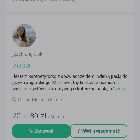
język angielski
Zosia
Jestem korepetytorką z doświadczeniem i wielką pasją do
języka angielskiego. Mam świetny kontakt z uczniami i
wiele pomysłów na kreatywną i skuteczną naukę :)
Czytaj
więcej
Online, Mosina i 3 inne
70
-
80
zł
/ 60 min
Zadzwoń
Wyślij wiadomość