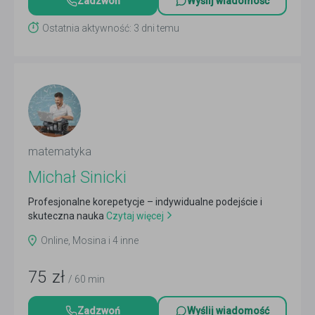
Zadzwoń
Wyślij wiadomość
Ostatnia aktywność: 3 dni temu
matematyka
Michał Sinicki
Profesjonalne korepetycje – indywidualne podejście i
skuteczna nauka
Czytaj więcej
Online, Mosina i 4 inne
75
zł
/ 60 min
Zadzwoń
Wyślij wiadomość