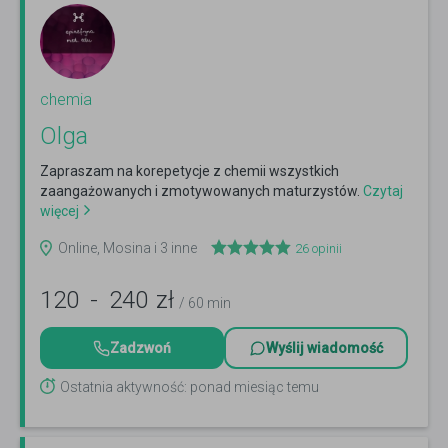
chemia
Olga
Zapraszam na korepetycje z chemii wszystkich
zaangażowanych i zmotywowanych maturzystów.
Czytaj
więcej
Online, Mosina i 3 inne
26
opinii
120
-
240
zł
/ 60 min
Zadzwoń
Wyślij wiadomość
Ostatnia aktywność: ponad miesiąc temu