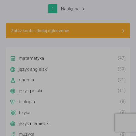
1
Następna
Załóż konto i dodaj ogłoszenie
matematyka
(47)
język angielski
(39)
chemia
(21)
język polski
(11)
biologia
(8)
fizyka
(8)
język niemiecki
(7)
muzyka
(6)