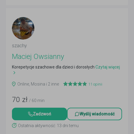
szachy
Maciej Owsianny
Korepetycje szachowe dla dzieci i dorosłych
Czytaj więcej
Online, Mosina i 2 inne
11
opinii
70
zł
/ 60 min
Zadzwoń
Wyślij wiadomość
Ostatnia aktywność: 13 dni temu