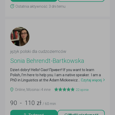
Ostatnia aktywność: 3 dni temu
język polski dla cudzoziemców
Sonia Behrendt-Bartkowska
Dzień dobry! Hello! Ciao! Привет! If you want to learn
Polish, I’m here to help you. I am a native speaker. I am a
PhD in Linguistics at the Adam Mickiewicz...
Czytaj więcej
Online, Mosina i 4 inne
22
opinie
90
-
110
zł
/ 60 min