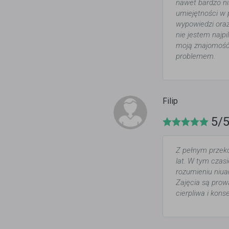
nawet bardzo n
umiejętności w 
wypowiedzi ora
nie jestem najp
moją znajomość 
problemem.
Filip
5/
Z pełnym przeko
lat. W tym czas
rozumieniu niua
Zajęcia są prow
cierpliwa i kon