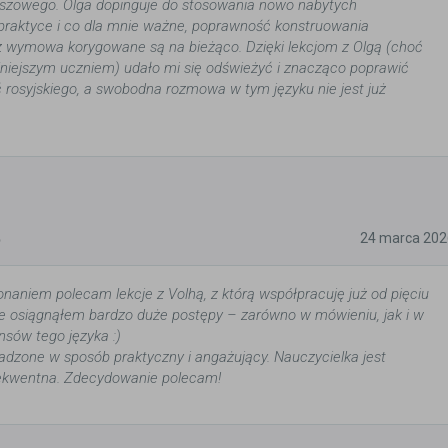
iszowego. Olga dopinguje do stosowania nowo nabytych
praktyce i co dla mnie ważne, poprawność konstruowania
z wymowa korygowane są na bieżąco. Dzięki lekcjom z Olgą (choć
ilniejszym uczniem) udało mi się odświeżyć i znacząco poprawić
rosyjskiego, a swobodna rozmowa w tym języku nie jest już
5
24 marca 202
naniem polecam lekcje z Volhą, z którą współpracuję już od pięciu
ie osiągnąłem bardzo duże postępy – zarówno w mówieniu, jak i w
nsów tego języka :)
adzone w sposób praktyczny i angażujący. Nauczycielka jest
sekwentna. Zdecydowanie polecam!