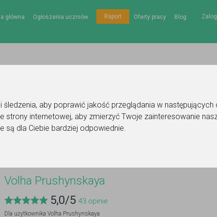
Zalog
Raport
na główna
Ogłoszenia uczniów
Oferty pracy
Blog
gii śledzenia, aby poprawić jakość przeglądania w następujących
e strony internetowej
,
aby zmierzyć Twoje zainteresowanie nasz
ya
e są dla Ciebie bardziej odpowiednie
.
Volha Prushynskaya
5,0
/
5
43
opinie
Dla użytkownika
Volha Prushynskaya