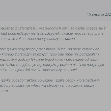
5
15 sierpnia 20
kszość z czterdziestu wystawionych opinii to osoby uczące się z
- fakt podkreślający nie tylko zdyscyplinowanie nauczanego grona,
komą wolę zakończenia relacji nauczyciel-uczeń.
ie języka rosyjskiego przez blisko 10 lat - od nauki cyrylicy do
 którego z przyczyn zależnych tylko ode mnie nie podszedlem.
ieraz cztery godziny lekcyjne tygodniowo - niezależnie od ilości
u, każde z zajęć trzymały najwyższy poziom nie tylko merytoryki,
stkim umiejętności przekazania wiedzy uczniowi.
 języka obcego traktuje poważnie i szuka osoby, która będzie w
ać tory edukacji we właściwą stronę - ten nauczyciel będzie
orem.