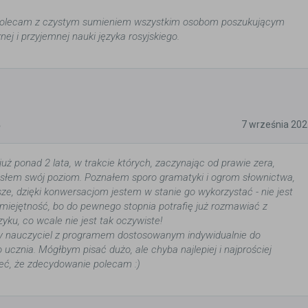
 polecam z czystym sumieniem wszystkim osobom poszukującym
znej i przyjemnej nauki języka rosyjskiego.
5
7 września 20
już ponad 2 lata, w trakcie których, zaczynając od prawie zera,
słem swój poziom. Poznałem sporo gramatyki i ogrom słownictwa,
sze, dzięki konwersacjom jestem w stanie go wykorzystać - nie jest
 umiejętność, bo do pewnego stopnia potrafię już rozmawiać z
yku, co wcale nie jest tak oczywiste!
iwy nauczyciel z programem dostosowanym indywidualnie do
ucznia. Mógłbym pisać dużo, ale chyba najlepiej i najprościej
eć, że zdecydowanie polecam :)