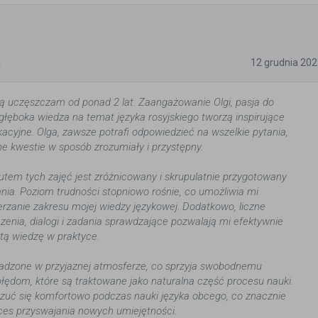
5
12 grudnia 20
gą uczęszczam od ponad 2 lat. Zaangażowanie Olgi, pasja do
głęboka wiedza na temat języka rosyjskiego tworzą inspirujące
acyjne. Olga, zawsze potrafi odpowiedzieć na wszelkie pytania,
e kwestie w sposób zrozumiały i przystępny.
em tych zajęć jest zróżnicowany i skrupulatnie przygotowany
ia. Poziom trudności stopniowo rośnie, co umożliwia mi
rzanie zakresu mojej wiedzy językowej. Dodatkowo, liczne
zenia, dialogi i zadania sprawdzające pozwalają mi efektywnie
tą wiedzę w praktyce.
wadzone w przyjaznej atmosferze, co sprzyja swobodnemu
 błędom, które są traktowane jako naturalna część procesu nauki.
zuć się komfortowo podczas nauki języka obcego, co znacznie
ces przyswajania nowych umiejętności.