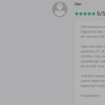
Mac
5/
Zdecydowana wię
Olgą przez lata 
ale również zni
Olga nauczała mn
egzaminu C1, do
Godzina, trzy, n
spędzanego czas
ale przede wszy
Jeśli ktoś naukę
stanie nakierow
najlepszym wyb
Pozdrawiam