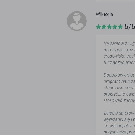
Wiktoria
5/
Na zajęcia z Ol
nauczania oraz 
środowisko eduk
tłumacząc trudn
Dodatkowym atut
program nauczan
stopniowe posze
praktyczne ćwic
stosować zdoby
Zajęcia są pro
wyrażaniu się i
To ważne, aby c
przyspiesza pro