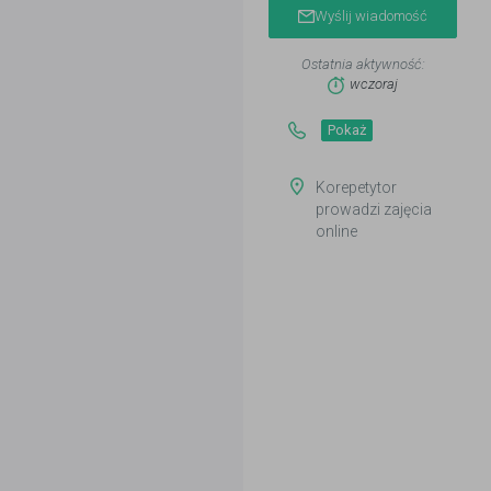
Wyślij wiadomość
Ostatnia aktywność:
wczoraj
Pokaż
Korepetytor
prowadzi zajęcia
online