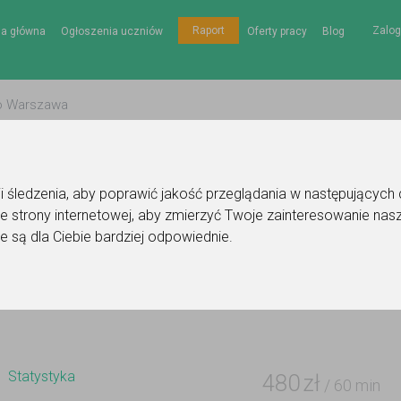
Zalog
Raport
na główna
Ogłoszenia uczniów
Oferty pracy
Blog
gii śledzenia, aby poprawić jakość przeglądania w następujących
e strony internetowej
,
aby zmierzyć Twoje zainteresowanie nasz
zuk
Ogłoszenie korepetytora - statystyka
e są dla Ciebie bardziej odpowiednie
.
Do ulubionych
Oznacz wystąpienie kontaktu
Statystyka
480
zł
/ 60 min