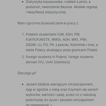
Statystyka bayesowska: rozkład a priori, a
posteriori, twierdzenie Bayesa. Modele regresji
i klasyfikacji statystycznej.
Mam ogromne doświadczenie w pracy z:
Polskimi studentami (UW, SGH, PW,
PJATK/PJWSTK, WWSI, AGH, WAT, PWr,
SGGW, UJ, PG, PK, Łazarski, Koźmiński i inne, a
także Polacy studiujący poza granicami Polski).
Foreign students in Poland, foreign students
abroad (VU, UvA) [statistics].
Dlaczego ja?
Jestem biblijnie wierzącym chrześcijaninem,
żyję w zgodzie z sobą oraz trzymam się swoich
wyborów, wartości i pasji, przez co z radością
podchodzę do życia i zarażam entuzjazmem
do matematyki :)