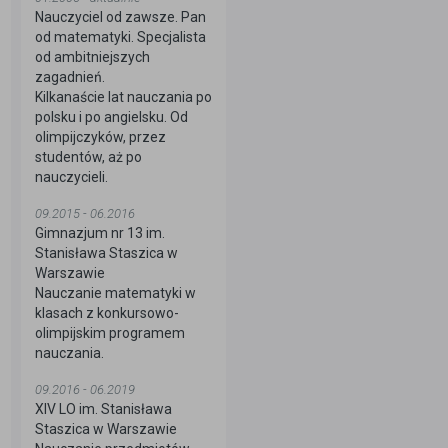
Nauczyciel od zawsze. Pan
od matematyki. Specjalista
od ambitniejszych
zagadnień.
Kilkanaście lat nauczania po
polsku i po angielsku. Od
olimpijczyków, przez
studentów, aż po
nauczycieli.
09.2015 - 06.2016
Gimnazjum nr 13 im.
Stanisława Staszica w
Warszawie
Nauczanie matematyki w
klasach z konkursowo-
olimpijskim programem
nauczania.
09.2016 - 06.2019
XIV LO im. Stanisława
Staszica w Warszawie