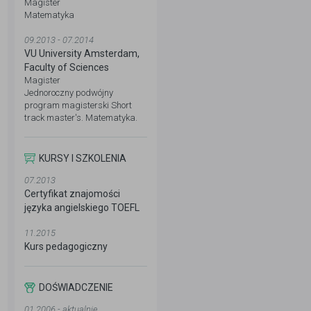
Magister
Matematyka
09.2013 - 07.2014
VU University Amsterdam,
Faculty of Sciences
Magister
Jednoroczny podwójny
program magisterski Short
track master's. Matematyka.
KURSY I SZKOLENIA
07.2013
Certyfikat znajomości
języka angielskiego TOEFL
11.2015
Kurs pedagogiczny
DOŚWIADCZENIE
01.2006 - aktualnie