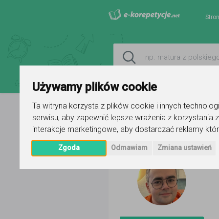
Stro
Używamy plików cookie
Ta witryna korzysta z plików cookie i innych technolo
serwisu
,
aby zapewnić lepsze wrażenia z korzystania z
Strona główna
Sylwester Błaszc
interakcje marketingowe
,
aby dostarczać reklamy któr
Zgoda
Odmawiam
Zmiana ustawień