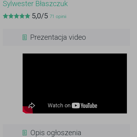
Sylwester Błaszczuk
5,0
/
5
71
opinii
Prezentacja video
Opis ogłoszenia