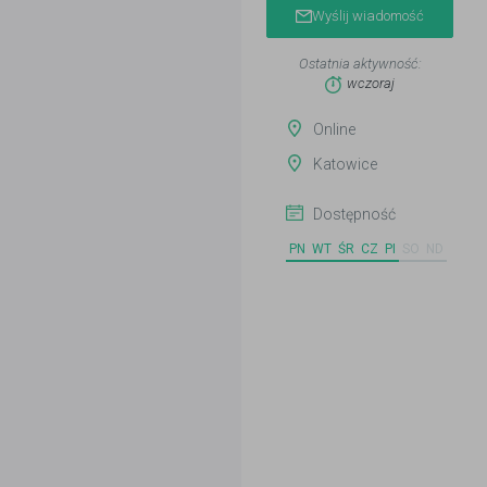
Wyślij wiadomość
Ostatnia aktywność:
wczoraj
Online
Katowice
Dostępność
PN
WT
ŚR
CZ
PI
SO
ND