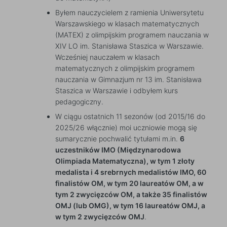
Byłem nauczycielem z ramienia Uniwersytetu
Warszawskiego w klasach matematycznych
(MATEX) z olimpijskim programem nauczania w
XIV LO im. Stanisława Staszica w Warszawie.
Wcześniej nauczałem w klasach
matematycznych z olimpijskim programem
nauczania w Gimnazjum nr 13 im. Stanisława
Staszica w Warszawie i odbyłem kurs
pedagogiczny.
W ciągu ostatnich 11 sezonów (od 2015/16 do
2025/26 włącznie) moi uczniowie mogą się
sumarycznie pochwalić tytułami m.in.
6
uczestników IMO (Międzynarodowa
Olimpiada Matematyczna), w tym 1 złoty
medalista i 4 srebrnych medalistów IMO, 60
finalistów OM, w tym 20 laureatów OM, a w
tym 2 zwycięzców OM, a także 35 finalistów
OMJ (lub OMG), w tym 16 laureatów OMJ, a
w tym 2 zwycięzców OMJ
.