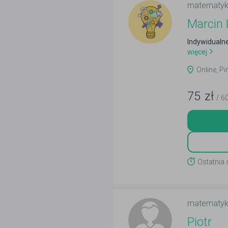
matematy
Marcin 
Indywidualne
więcej
Online, Pi
75
zł
/ 6
Ostatnia 
matematy
Piotr