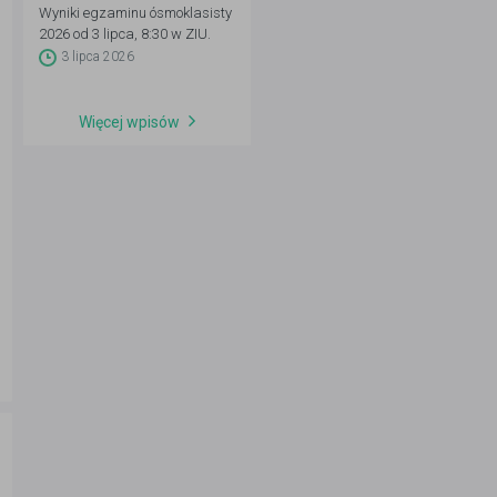
Wyniki egzaminu ósmoklasisty
2026 od 3 lipca, 8:30 w ZIU.
Sprawdź średnie CKE, co
3 lipca 2026
oznacza Twój wynik i co teraz
zrobić.
Więcej wpisów