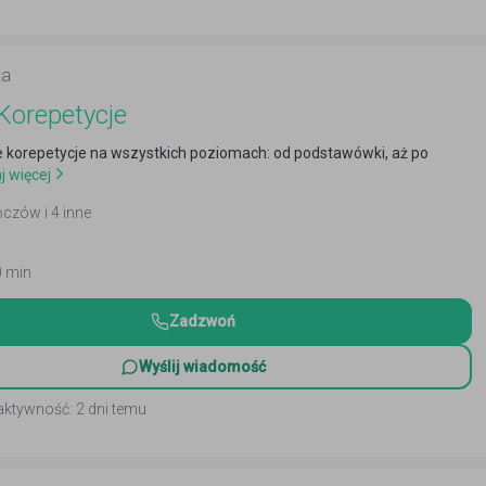
ka
Korepetycje
e korepetycje na wszystkich poziomach: od podstawówki, aż po
j więcej
ńczów i 4 inne
0 min
Zadzwoń
Wyślij wiadomość
aktywność: 2 dni temu