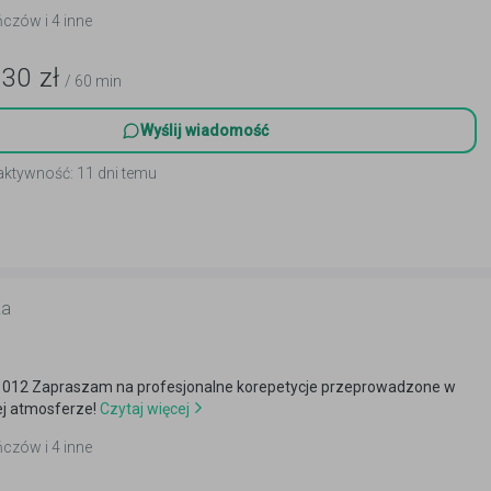
ńczów i 4 inne
130
zł
/ 60 min
Wyślij wiadomość
aktywność: 11 dni temu
ka
66 012 Zapraszam na profesjonalne korepetycje przeprowadzone w
j atmosferze!
Czytaj więcej
ńczów i 4 inne