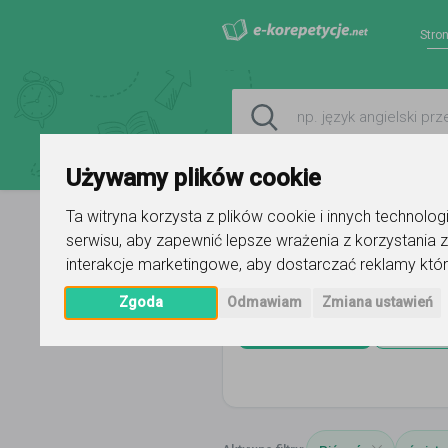
Stro
Używamy plików cookie
Ta witryna korzysta z plików cookie i innych technolo
serwisu
,
aby zapewnić lepsze wrażenia z korzystania z
Strona główna
świętokrzyskie
P
interakcje marketingowe
,
aby dostarczać reklamy któr
Zgoda
Odmawiam
Zmiana ustawień
matematyka
Pińcz