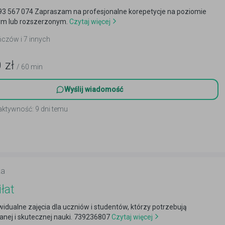
3 567 074 Zapraszam na profesjonalne korepetycje na poziomie
m lub rozszerzonym.
Czytaj więcej
ińczów i 7 innych
0
zł
/ 60 min
Wyślij wiadomość
aktywność: 9 dni temu
ka
łat
widualne zajęcia dla uczniów i studentów, którzy potrzebują
nej i skutecznej nauki. 739236807
Czytaj więcej