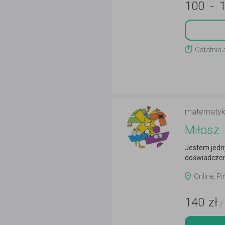
100
-
Ostatnia 
matematy
Miłosz
Jestem jedny
doświadczen
Online, Pi
140
zł
/