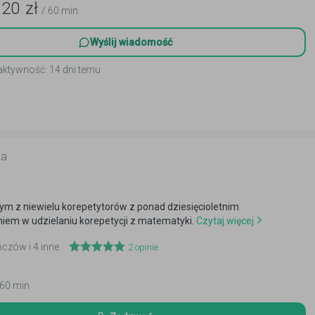
120
zł
/ 60 min
Wyślij wiadomość
aktywność: 14 dni temu
ka
m z niewielu korepetytorów z ponad dziesięcioletnim
iem w udzielaniu korepetycji z matematyki.
Czytaj więcej
ńczów i 4 inne
2
opinie
 60 min