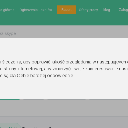
Zalog
Raport
na główna
Ogłoszenia uczniów
Oferty pracy
Blog
gii śledzenia, aby poprawić jakość przeglądania w następujących
e strony internetowej
,
aby zmierzyć Twoje zainteresowanie nasz
ińczów
matematyka
e są dla Ciebie bardziej odpowiednie
.
ów
Cena
Miejsce lekcji
Poziom nauki