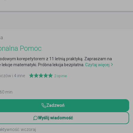
ka
jonalna Pomoc
dowym korepetytorem z 11 letnią praktyką. Zapraszam na
lekcje matematyki. Próbna lekcja bezpłatna.
Czytaj więcej
ńczów i 4 inne
2
opinie
 60 min
Zadzwoń
Wyślij wiadomość
 aktywność: wczoraj