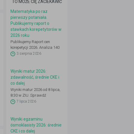
TO MOŻE CIĘ ZACIEKAWIĆ
Matematyka po raz
pierwszy potaniała.
Publikujemy raport o
stawkach korepetytorów w
2026 roku
Publikujemy Raport cen
korepetycji 2026. Analiza 140
648 ogłoszeń: 22 przedmioty,
3 sierpnia 2026
16 województw, 50 miast.
Zobacz pełne dane.
Wyniki matur 2026:
zdawalność, średnie CKE i
co dalej
Wyniki matur 2026 od 8 lipca,
8:30 w ZIU. Sprawdź
zdawalność, średnie CKE i co
7 lipca 2026
zrobić dalej: IRK, wgląd,
poprawka.
Wyniki egzaminu
ósmoklasisty 2026: średnie
CKE i co dalej