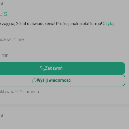
ka
Lis
 zajęcia, 20 lat doświadczenia! Profesjonalna platforma!
Czytaj
ńczów i 4 inne
0 min
Zadzwoń
Wyślij wiadomość
aktywność: 2 dni temu
ka