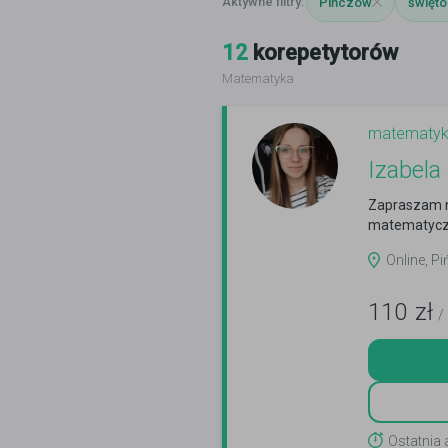
Pińczów
święto
12
korepetytorów
Matematyka
matematy
Izabela
Zapraszam n
matematycz
Online, Pi
110
zł
/
Ostatnia 