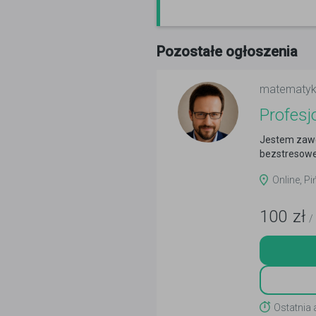
Pozostałe ogłoszenia
matematy
Profes
Jestem zawo
bezstresowe 
Online, Pi
100
zł
/
Ostatnia