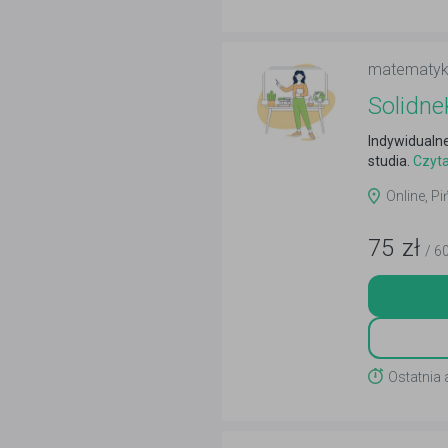
matematy
Solidne
Indywidualn
studia.
Czyta
Online, Pi
75
zł
/ 6
Ostatnia 