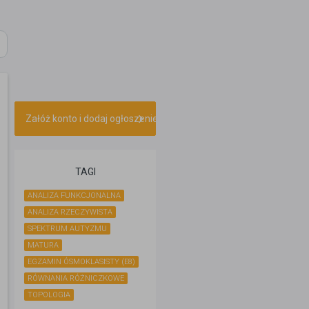
Załóż konto i dodaj ogłoszenie
TAGI
ANALIZA FUNKCJONALNA
ANALIZA RZECZYWISTA
SPEKTRUM AUTYZMU
MATURA
EGZAMIN ÓSMOKLASISTY (E8)
RÓWNANIA RÓŻNICZKOWE
TOPOLOGIA