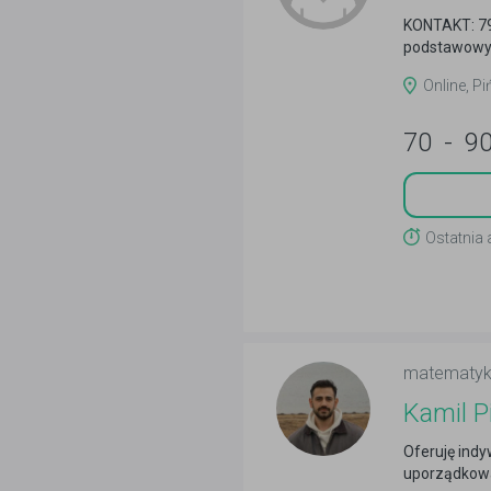
KONTAKT: 79
podstawowy
Online, P
70
-
9
Ostatnia 
matematy
Kamil Pi
Oferuję indy
uporządkowa