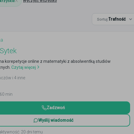
Wyczyść wszystko
krzyskie
Trafność
Sortuj:
ka
 Sytek
a korepetycje online z matematyki z absolwentką studiów
nych.
Czytaj więcej
ńczów i 4 inne
 60 min
Zadzwoń
Wyślij wiadomość
aktywność: 20 dni temu