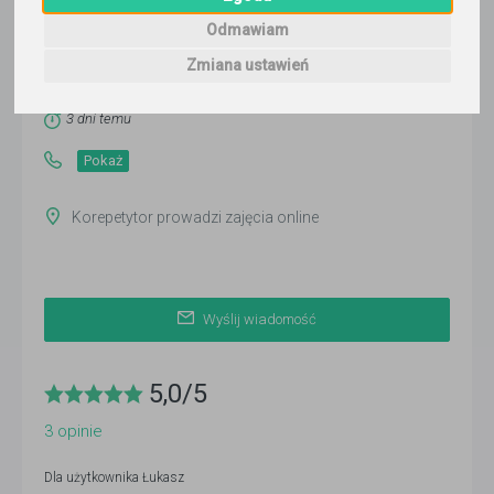
Łukasz
Odmawiam
Zmiana ustawień
Wyślij wiadomość
Ostatnia aktywność:
3 dni temu
Pokaż
Korepetytor prowadzi zajęcia online
Wyślij wiadomość
5,0
/
5
3
opinie
Dla użytkownika
Łukasz