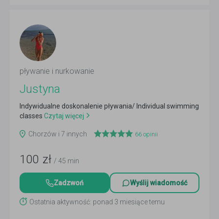
pływanie i nurkowanie
Justyna
Indywidualne doskonalenie pływania/ Individual swimming
classes
Czytaj więcej
Chorzów i 7 innych
66
opinii
100
zł
/ 45 min
Zadzwoń
Wyślij wiadomość
Ostatnia aktywność: ponad 3 miesiące temu