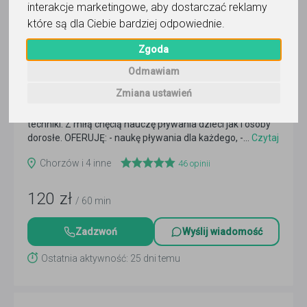
interakcje marketingowe
,
aby dostarczać reklamy
które są dla Ciebie bardziej odpowiednie
.
Zgoda
pływanie i nurkowanie
Odmawiam
Michał
Zmiana ustawień
Zapraszam na naukę Pływania oraz doskonalenie
techniki. Z miłą chęcią nauczę pływania dzieci jak i osoby
dorosłe. OFERUJĘ: - naukę pływania dla każdego, -...
Czytaj
więcej
Chorzów i 4 inne
46
opinii
120
zł
/ 60 min
Zadzwoń
Wyślij wiadomość
Ostatnia aktywność: 25 dni temu