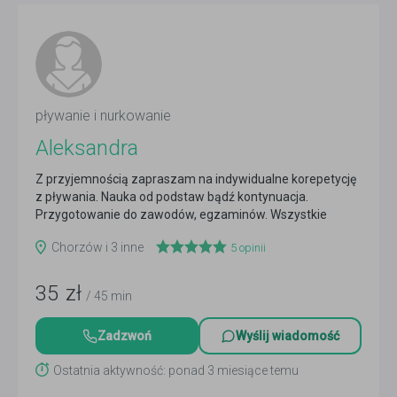
pływanie i nurkowanie
Aleksandra
Z przyjemnością zapraszam na indywidualne korepetycję
z pływania. Nauka od podstaw bądź kontynuacja.
Przygotowanie do zawodów, egzaminów. Wszystkie
poziomy...
Czytaj więcej
Chorzów i 3 inne
5
opinii
35
zł
/ 45 min
Zadzwoń
Wyślij wiadomość
Ostatnia aktywność: ponad 3 miesiące temu