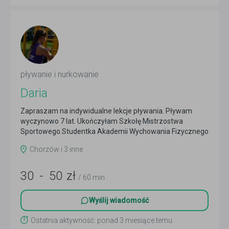
pływanie i nurkowanie
Daria
Zapraszam na indywidualne lekcje pływania. Pływam
wyczynowo 7 lat. Ukończyłam Szkołę Mistrzostwa
Sportowego.Studentka Akademii Wychowania Fizycznego
we...
Czytaj więcej
Chorzów i 3 inne
30
-
50
zł
/ 60 min
Wyślij wiadomość
Ostatnia aktywność: ponad 3 miesiące temu