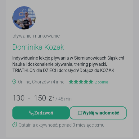
pływanie i nurkowanie
Dominika Kozak
Indywidualne lekcje pływania w Siemianowicach Śląskich!
Nauka i doskonalenie pływania, trening pływacki,
TRIATHLON dla DZIECI i dorosłych! Dołącz do KOZAK
Team.
Czytaj więcej
Online, Chorzów i 4 inne
2
opinie
130
-
150
zł
/ 45 min
Zadzwoń
Wyślij wiadomość
Ostatnia aktywność: ponad 3 miesiące temu