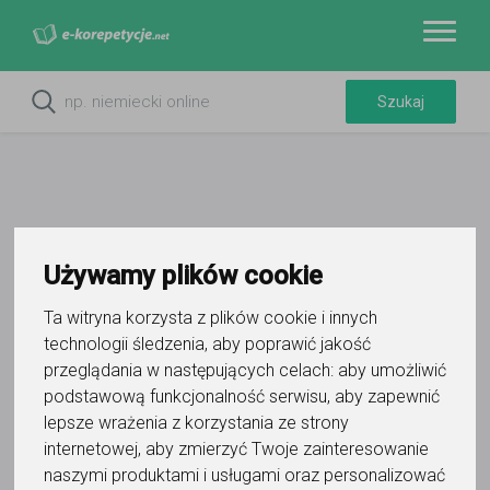
Używamy plików cookie
Filtry
Ta witryna korzysta z plików cookie i innych
Wyczyść wszystko
Chorzów
śląskie
technologii śledzenia, aby poprawić jakość
przeglądania w następujących celach:
aby umożliwić
10
korepetytorów
podstawową funkcjonalność serwisu
,
aby zapewnić
Trafność
Sortuj:
lepsze wrażenia z korzystania ze strony
Pływanie i nurkowanie
internetowej
,
aby zmierzyć Twoje zainteresowanie
naszymi produktami i usługami oraz personalizować