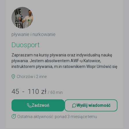
pływanie i nurkowanie
Duosport
Zapraszam na kursy pływania oraz indywidualną naukę
pływania. Jestem absolwentem AWF-u Katowice,
instruktorem pływania, m.in ratownikiem Wopr Umówić się
ze mną...
Czytaj więcej
Chorzów i 2 inne
45
-
110
zł
/ 60 min
Zadzwoń
Wyślij wiadomość
Ostatnia aktywność: ponad 3 miesiące temu