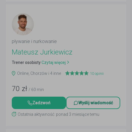
pływanie i nurkowanie
Mateusz Jurkiewicz
Trener osobisty
Czytaj więcej
Online, Chorzów i 4 inne
10
opinii
70
zł
/ 60 min
Zadzwoń
Wyślij wiadomość
Ostatnia aktywność: ponad 3 miesiące temu