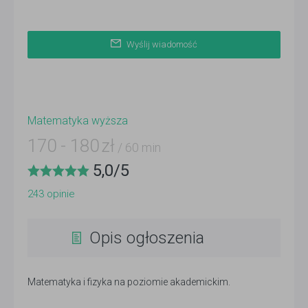
Wyślij wiadomość
Matematyka wyższa
170
-
180
zł
/ 60 min
5,0
/
5
243
opinie
Opis ogłoszenia
Matematyka i fizyka na poziomie akademickim.