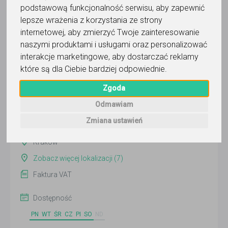
podstawową funkcjonalność serwisu
,
aby zapewnić
lepsze wrażenia z korzystania ze strony
internetowej
,
aby zmierzyć Twoje zainteresowanie
Łucja Dzidek i zespół
naszymi produktami i usługami oraz personalizować
interakcje marketingowe
,
aby dostarczać reklamy
Wyślij wiadomość
które są dla Ciebie bardziej odpowiednie
.
Ostatnia aktywność:
7 dni temu
Zgoda
Pokaż
Odmawiam
Zmiana ustawień
Online
Kraków
Zobacz więcej lokalizacji (7)
Faktura VAT
Dostępność
PN
WT
ŚR
CZ
PI
SO
ND