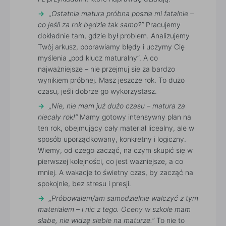
„Ostatnia matura próbna poszła mi fatalnie –
co jeśli za rok będzie tak samo?”
Pracujemy
dokładnie tam, gdzie był problem. Analizujemy
Twój arkusz, poprawiamy błędy i uczymy Cię
myślenia „pod klucz maturalny”. A co
najważniejsze – nie przejmuj się za bardzo
wynikiem próbnej. Masz jeszcze rok. To dużo
czasu, jeśli dobrze go wykorzystasz.
„Nie, nie mam już dużo czasu – matura za
niecały rok!”
Mamy gotowy intensywny plan na
ten rok, obejmujący cały materiał licealny, ale w
sposób uporządkowany, konkretny i logiczny.
Wiemy, od czego zacząć, na czym skupić się w
pierwszej kolejności, co jest ważniejsze, a co
mniej. A wakacje to świetny czas, by zacząć na
spokojnie, bez stresu i presji.
„Próbowałem/am samodzielnie walczyć z tym
materiałem – i nic z tego. Oceny w szkole mam
słabe, nie widzę siebie na maturze.”
To nie to