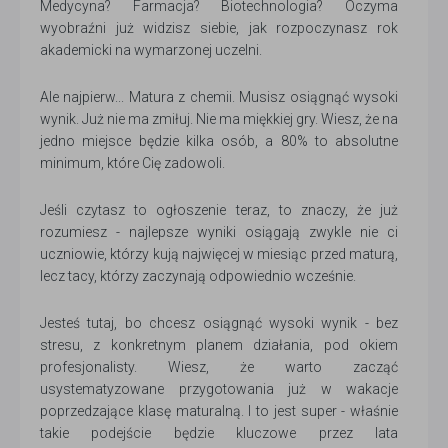
Medycyna? Farmacja? Biotechnologia? Oczyma
wyobraźni już widzisz siebie, jak rozpoczynasz rok
akademicki na wymarzonej uczelni.
Ale najpierw... Matura z chemii. Musisz osiągnąć wysoki
wynik. Już nie ma zmiłuj. Nie ma miękkiej gry. Wiesz, że na
jedno miejsce będzie kilka osób, a 80% to absolutne
minimum, które Cię zadowoli.
Jeśli czytasz to ogłoszenie teraz, to znaczy, że już
rozumiesz - najlepsze wyniki osiągają zwykle nie ci
uczniowie, którzy kują najwięcej w miesiąc przed maturą,
lecz tacy, którzy zaczynają odpowiednio wcześnie.
Jesteś tutaj, bo chcesz osiągnąć wysoki wynik - bez
stresu, z konkretnym planem działania, pod okiem
profesjonalisty. Wiesz, że warto zacząć
usystematyzowane przygotowania już w wakacje
poprzedzające klasę maturalną. I to jest super - właśnie
takie podejście będzie kluczowe przez lata