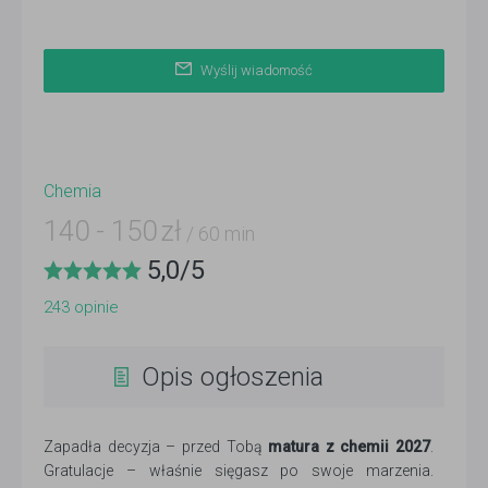
Wyślij wiadomość
Chemia
140
-
150
zł
/ 60 min
5,0
/
5
243
opinie
Opis ogłoszenia
Zapadła decyzja – przed Tobą
matura z chemii 2027
.
Gratulacje – właśnie sięgasz po swoje marzenia.