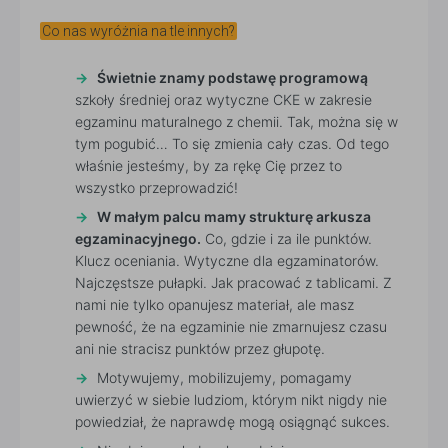
Co nas wyróżnia na tle innych?
Świetnie znamy podstawę programową
szkoły średniej oraz wytyczne CKE w zakresie
egzaminu maturalnego z chemii. Tak, można się w
tym pogubić… To się zmienia cały czas. Od tego
właśnie jesteśmy, by za rękę Cię przez to
wszystko przeprowadzić!
W małym palcu mamy strukturę arkusza
egzaminacyjnego.
Co, gdzie i za ile punktów.
Klucz oceniania. Wytyczne dla egzaminatorów.
Najczęstsze pułapki. Jak pracować z tablicami. Z
nami nie tylko opanujesz materiał, ale masz
pewność, że na egzaminie nie zmarnujesz czasu
ani nie stracisz punktów przez głupotę.
Motywujemy, mobilizujemy, pomagamy
uwierzyć w siebie ludziom, którym nikt nigdy nie
powiedział, że naprawdę mogą osiągnąć sukces.