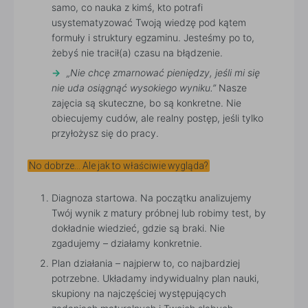
samo, co nauka z kimś, kto potrafi
usystematyzować Twoją wiedzę pod kątem
formuły i struktury egzaminu. Jesteśmy po to,
żebyś nie tracił(a) czasu na błądzenie.
„Nie chcę zmarnować pieniędzy, jeśli mi się
nie uda osiągnąć wysokiego wyniku.”
Nasze
zajęcia są skuteczne, bo są konkretne. Nie
obiecujemy cudów, ale realny postęp, jeśli tylko
przyłożysz się do pracy.
No dobrze... Ale jak to właściwie wygląda?
Diagnoza startowa. Na początku analizujemy
Twój wynik z matury próbnej lub robimy test, by
dokładnie wiedzieć, gdzie są braki. Nie
zgadujemy – działamy konkretnie.
Plan działania – najpierw to, co najbardziej
potrzebne. Układamy indywidualny plan nauki,
skupiony na najczęściej występujących