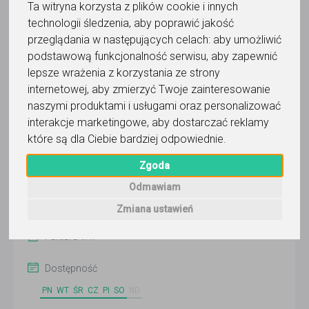
Ta witryna korzysta z plików cookie i innych
technologii śledzenia, aby poprawić jakość
przeglądania w następujących celach:
aby umożliwić
Łucja Dzidek i zespół
podstawową funkcjonalność serwisu
,
aby zapewnić
lepsze wrażenia z korzystania ze strony
Wyślij wiadomość
internetowej
,
aby zmierzyć Twoje zainteresowanie
Ostatnia aktywność:
naszymi produktami i usługami oraz personalizować
2 dni temu
interakcje marketingowe
,
aby dostarczać reklamy
Pokaż
które są dla Ciebie bardziej odpowiednie
.
Zgoda
Online
Odmawiam
Kraków
Zmiana ustawień
Zobacz więcej lokalizacji (7)
Faktura VAT
Dostępność
PN
WT
ŚR
CZ
PI
SO
ND