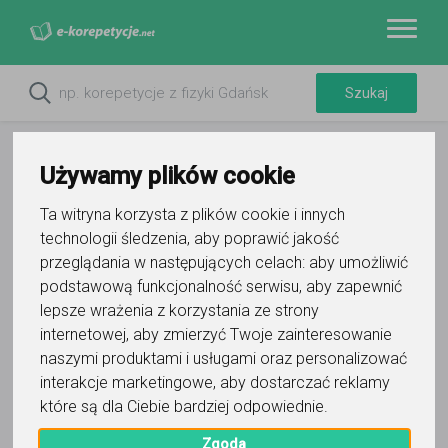
Używamy plików cookie
Ta witryna korzysta z plików cookie i innych
technologii śledzenia, aby poprawić jakość
Filtry
przeglądania w następujących celach:
aby umożliwić
podstawową funkcjonalność serwisu
,
aby zapewnić
Akordeon
Sopot
pomorskie
lepsze wrażenia z korzystania ze strony
internetowej
,
aby zmierzyć Twoje zainteresowanie
Wyczyść wszystko
naszymi produktami i usługami oraz personalizować
4
korepetytorów
interakcje marketingowe
,
aby dostarczać reklamy
Trafność
Sortuj:
które są dla Ciebie bardziej odpowiednie
.
Muzyka
Zgoda