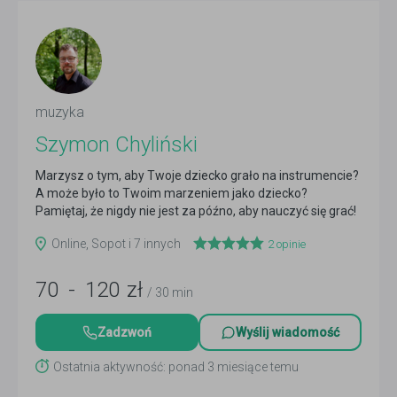
muzyka
Szymon Chyliński
Marzysz o tym, aby Twoje dziecko grało na instrumencie?
A może było to Twoim marzeniem jako dziecko?
Pamiętaj, że nigdy nie jest za późno, aby nauczyć się grać!
Czytaj więcej
Online, Sopot i 7 innych
2
opinie
70
-
120
zł
/ 30 min
Zadzwoń
Wyślij wiadomość
Ostatnia aktywność: ponad 3 miesiące temu