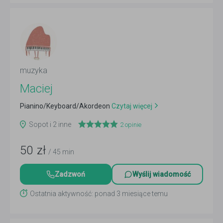
muzyka
Maciej
Pianino/Keyboard/Akordeon
Czytaj więcej
Sopot i 2 inne
2
opinie
50
zł
/ 45 min
Zadzwoń
Wyślij wiadomość
Ostatnia aktywność: ponad 3 miesiące temu