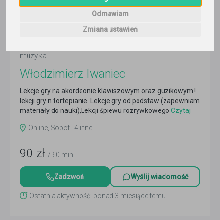
Odmawiam
Zmiana ustawień
muzyka
Włodzimierz Iwaniec
Lekcje gry na akordeonie klawiszowym oraz guzikowym !
lekcji gry n fortepianie. Lekcje gry od podstaw (zapewniam
materiały do nauki),Lekcji śpiewu rozrywkowego
Czytaj
więcej
Online, Sopot i 4 inne
90
zł
/ 60 min
Zadzwoń
Wyślij wiadomość
Ostatnia aktywność: ponad 3 miesiące temu