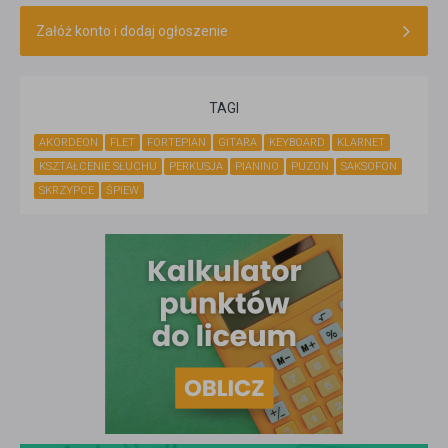
Załóż konto i dodaj ogłoszenie
TAGI
AKORDEON
FLET
FORTEPIAN
GITARA
KEYBOARD
KLARNET
KSZTAŁCENIE SŁUCHU
PERKUSJA
PIANINO
PUZON
SAKSOFON
SKRZYPCE
ŚPIEW