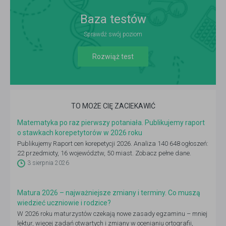
Baza testów
Sprawdź swój poziom
Rozwiąż test
TO MOŻE CIĘ ZACIEKAWIĆ
Matematyka po raz pierwszy potaniała. Publikujemy raport
o stawkach korepetytorów w 2026 roku
Publikujemy Raport cen korepetycji 2026. Analiza 140 648 ogłoszeń:
22 przedmioty, 16 województw, 50 miast. Zobacz pełne dane.
3 sierpnia 2026
Matura 2026 – najważniejsze zmiany i terminy. Co muszą
wiedzieć uczniowie i rodzice?
W 2026 roku maturzystów czekają nowe zasady egzaminu – mniej
lektur, więcej zadań otwartych i zmiany w ocenianiu ortografii,