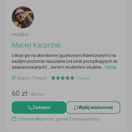
muzyka
Maciej Kacprzak
Lekcje gry na akordeonie (guzikowym/klawiszowym) na
każdym poziomie nauczania (od osób początkujących do
zaawansowanych) . Jestem studentem studiów...
Czytaj
więcej
Sopot i 7 innych
1
opinia
60
zł
/ 60 min
Zadzwoń
Wyślij wiadomość
Ostatnia aktywność: ponad 3 miesiące temu