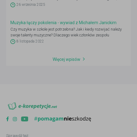
dlatego warto już dziś sprawdzić, co się zmieni i jak dobrze się
26 września 2025
przygotować.
Muzyka łączy pokolenia - wywiad z Michałem Janickim
Czy muzyka w szkole jest potrzebna? Jak i kiedy rozwijać należy
swoje talenty muzyczne? Dlaczego wiek członków zespołu
muzycznego nie ma znaczenia? O pasji i miłości do muzyki, która
8 listopada 2022
uwrażliwia młode pokolenie i rozwija w nich umiejętność słuchania
rozmawialiśmy z Michałem Janickim, założycielem najmłodszego
zespołu rockowego „Krew, Pot i Łzy”.
Więcej wpisów
Sprawdź też: