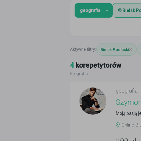
geografia
Bielsk P
Bielsk Podlaski
4
korepetytorów
Geografia
geografia
Szymon
Moją pasją j
Online, Bi