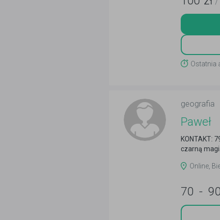
100
zł
/
Ostatnia 
geografia
Paweł
KONTAKT: 793
czarną magią
Online, Bi
70
-
9