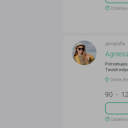
Ostatnia 
geografia
Agnies
Potrzebujes
Twoich indy
Online, Bi
90
-
1
Ostatnia 