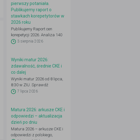
pierwszy potaniała.
Publikujemy raport o
stawkach korepetytorów w
2026 roku
Publikujemy Raport cen
korepetycji 2026. Analiza 140
648 ogłoszeń: 22 przedmioty,
3 sierpnia 2026
16 województw, 50 miast.
Zobacz pełne dane.
Wyniki matur 2026:
zdawalność, średnie CKE i
co dalej
Wyniki matur 2026 od 8 lipca,
8:30 w ZIU. Sprawdź
zdawalność, średnie CKE i co
7 lipca 2026
zrobić dalej: IRK, wgląd,
poprawka.
Matura 2026: arkusze CKE i
odpowiedzi – aktualizacja
dzień po dniu
Matura 2026 – arkusze CKE i
odpowiedzi z polskiego,