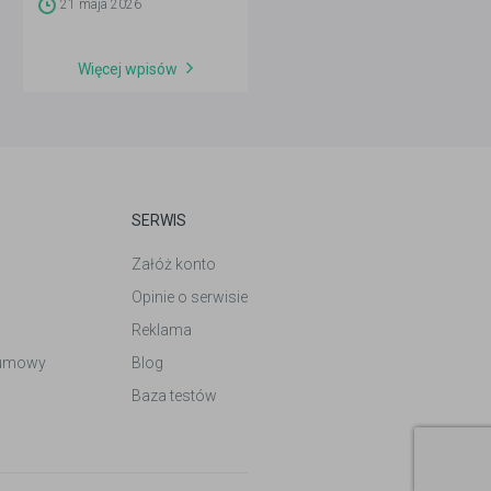
matematyki, angielskiego oraz
21 maja 2026
przedmiotów rozszerzonych.
Aktualizacja codziennie 4–21
maja po godz. 14:00.
Więcej wpisów
SERWIS
Załóż konto
Opinie o serwisie
Reklama
 umowy
Blog
Baza testów