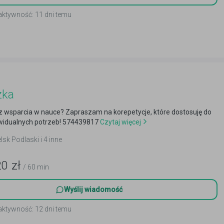
aktywność: 11 dni temu
zka
z wsparcia w nauce? Zapraszam na korepetycje, które dostosuję do
widualnych potrzeb! 574439817
Czytaj więcej
elsk Podlaski i 4 inne
20
zł
/ 60 min
Wyślij wiadomość
aktywność: 12 dni temu