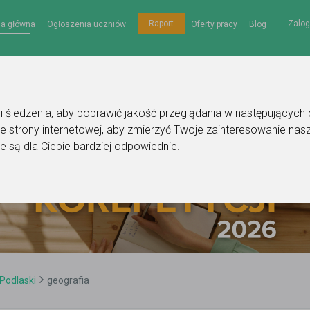
Zalog
Raport
na główna
Ogłoszenia uczniów
Oferty pracy
Blog
gii śledzenia, aby poprawić jakość przeglądania w następujących
e strony internetowej
,
aby zmierzyć Twoje zainteresowanie nasz
e są dla Ciebie bardziej odpowiednie
.
 Podlaski
geografia