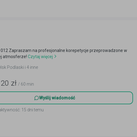
66 012 Zapraszam na profesjonalne korepetycje przeprowadzone w
j atmosferze!
Czytaj więcej
elsk Podlaski i 4 inne
120
zł
/ 60 min
Wyślij wiadomość
aktywność: 15 dni temu