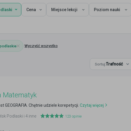
odlaski
Cena
Miejsce lekcji
Poziom nauki
Wyczyść wszystko
podlaskie
Trafność
Sortuj:
 Matematyk
est GEOGRAFIA. Chętnie udziele korepetycji.
Czytaj więcej
elsk Podlaski i 4 inne
123
opinie