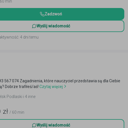
 60 min
Zadzwoń
Wyślij wiadomość
aktywność: 4 dni temu
 567 074 Zagadnienia, które nauczyciel przedstawia są dla Ciebie
? Dobrze trafiłeś/aś!
Czytaj więcej
elsk Podlaski i 4 inne
0
zł
/ 60 min
Wyślij wiadomość