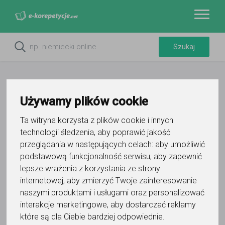
Używamy plików cookie
Ta witryna korzysta z plików cookie i innych
Filtry
technologii śledzenia, aby poprawić jakość
przeglądania w następujących celach:
aby umożliwić
Wyczyść wszystko
Augustów
podlaskie
podstawową funkcjonalność serwisu
,
aby zapewnić
lepsze wrażenia z korzystania ze strony
6
korepetytorów
internetowej
,
aby zmierzyć Twoje zainteresowanie
Trafność
Sortuj:
naszymi produktami i usługami oraz personalizować
Geografia
interakcje marketingowe
,
aby dostarczać reklamy
które są dla Ciebie bardziej odpowiednie
.