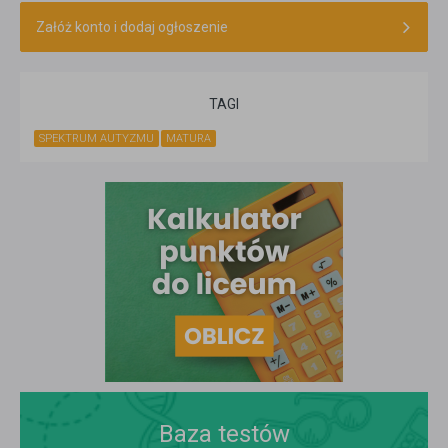
Załóż konto i dodaj ogłoszenie
TAGI
SPEKTRUM AUTYZMU
MATURA
Baza testów