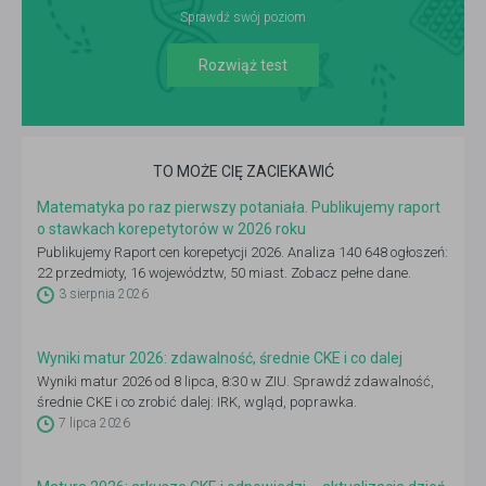
Sprawdź swój poziom
Rozwiąż test
TO MOŻE CIĘ ZACIEKAWIĆ
Matematyka po raz pierwszy potaniała. Publikujemy raport
o stawkach korepetytorów w 2026 roku
Publikujemy Raport cen korepetycji 2026. Analiza 140 648 ogłoszeń:
22 przedmioty, 16 województw, 50 miast. Zobacz pełne dane.
3 sierpnia 2026
Wyniki matur 2026: zdawalność, średnie CKE i co dalej
Wyniki matur 2026 od 8 lipca, 8:30 w ZIU. Sprawdź zdawalność,
średnie CKE i co zrobić dalej: IRK, wgląd, poprawka.
7 lipca 2026