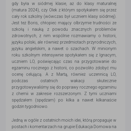
gdy była w siódmej klasie, aż do klasy maturalnej
(matura 2024), czy Olek z którym spotykałem się przez
cały rok szkolny (wówczas był uczniem klasy siódmej).
Jest też Boris, chłopiec mający olbrzymie trudności ze
szkołą i nauką z powodu znacznych problemów
zdrowotnych, z nim wspólnie rozmawiamy o historii,
języku polski, ale również przedmiotach przyrodniczych,
języku angielskim, a nawet o szachach. W minionym
roku szkolnym intensywnie spotykałem się z Ignacym,
uczniem LO, poświęcając czas na przygotowanie do
egzaminu rocznego z historii, co pozwoliło zdobyć mu
ocenę celującą. A z Martą, również uczennicą LO,
podczas ostatnich wakacji skutecznie
przygotowywaliśmy się do poprawy rocznego egzaminu
z chemii w zakresie rozszerzonym. Z tymi uczniami
spędzałem (spędzam) po kilka a nawet kilkanaście
godzin tygodniowo.
Jedną w ogóle z ostatnich moich idei, którą propaguje w
postach i komentarzach na grupie Edukacja Domowa na