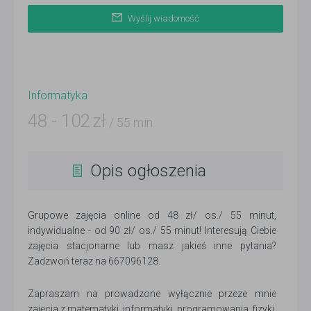
Wyślij wiadomość
Informatyka
48
-
102
zł
/ 55 min
Opis ogłoszenia
Grupowe zajęcia online od 48 zł/ os./ 55 minut,
indywidualne - od 90 zł/ os./ 55 minut! Interesują Ciebie
zajęcia stacjonarne lub masz jakieś inne pytania?
Zadzwoń teraz na 667096128.
Zapraszam na prowadzone wyłącznie przeze mnie
zajęcia z matematyki, informatyki, programowania, fizyki,