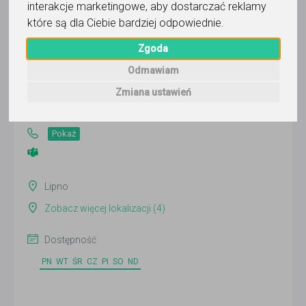
interakcje marketingowe
,
aby dostarczać reklamy
które są dla Ciebie bardziej odpowiednie
.
Wszechstronny Edukator
Zgoda
Odmawiam
Wyślij wiadomość
Zmiana ustawień
Ostatnia aktywność:
19 dni temu
Pokaż
Lipno
Zobacz więcej lokalizacji (4)
Dostępność
PN
WT
ŚR
CZ
PI
SO
ND