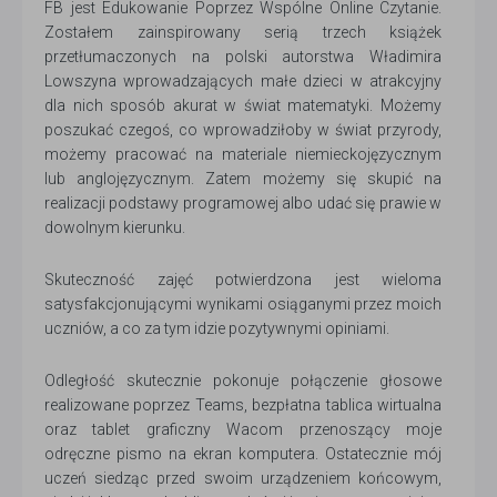
FB jest Edukowanie Poprzez Wspólne Online Czytanie.
Zostałem zainspirowany serią trzech książek
przetłumaczonych na polski autorstwa Władimira
Lowszyna wprowadzających małe dzieci w atrakcyjny
dla nich sposób akurat w świat matematyki. Możemy
poszukać czegoś, co wprowadziłoby w świat przyrody,
możemy pracować na materiale niemieckojęzycznym
lub anglojęzycznym. Zatem możemy się skupić na
realizacji podstawy programowej albo udać się prawie w
dowolnym kierunku.
Skuteczność zajęć potwierdzona jest wieloma
satysfakcjonującymi wynikami osiąganymi przez moich
uczniów, a co za tym idzie pozytywnymi opiniami.
Odległość skutecznie pokonuje połączenie głosowe
realizowane poprzez Teams, bezpłatna tablica wirtualna
oraz tablet graficzny Wacom przenoszący moje
odręczne pismo na ekran komputera. Ostatecznie mój
uczeń siedząc przed swoim urządzeniem końcowym,