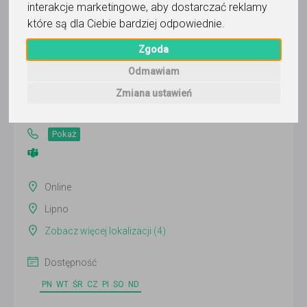
interakcje marketingowe
,
aby dostarczać reklamy
które są dla Ciebie bardziej odpowiednie
.
Wszechstronny Edukator
Zgoda
Odmawiam
Wyślij wiadomość
Zmiana ustawień
Ostatnia aktywność:
17 dni temu
Pokaż
Online
Lipno
Zobacz więcej lokalizacji (4)
Dostępność
PN
WT
ŚR
CZ
PI
SO
ND