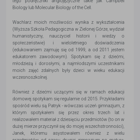
tego podręczniki anglojęzyczne takie jak Campbell
Biology lub Molecular Biology of the Cell.
Wachlarz moich możliwości wynika z wykształcenia
(Wyższa Szkoła Pedagogiczna w Zielonej Górze, wydział
humanistyczny, nauczyciel historii i wiedzy o
społeczeństwie) i wieloletniego doświadczenia
(edukowaniem zajmuję się od 1999, a od 2011 jestem
edukatorem zawodowym). Spotykam się z dziećmi,
młodzieżą i dorosłymi, a najmłodszymi uczestnikami
moich zajęć zdalnych były dzieci w wieku edukacji
wczesnoszkolnej.
Również z dziećmi uczącymi się w ramach edukacji
domowej spotykam się regularnie od 2015. Przykładami
spośród wielu są Patryk - wówczas uczeń gimnazjum, z
którym spotykałem się przez okres trzech lat i
realizowałem materiał z dziesięciu przedmiotów (to on w
dużej mierze przyczynił się do mojej wszechstronności),
Janek, któremu asystowałem również z wielu