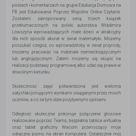
postach i komentarzach na grupie Edukacja Domowa na
FB jest Edukowanie Poprzez Wspólne Online Czytanie.
Zostałem zainspirowany serią trzech książek
przetłumaczonych na polski autorstwa Władimira
Lowszyna wprowadzających małe dzieci w atrakcyjny
dla nich sposób akurat w świat matematyki. Możemy
poszukać czegoś, co wprowadziłoby w świat przyrody,
możemy pracować na materiale niemieckojęzycznym
lub anglojęzycznym. Zatem możemy się skupić na
realizacji podstawy programowej albo udać się prawie w
dowolnym kierunku.
Skuteczność zajęć potwierdzona jest wieloma
satysfakcjonującymi wynikami osiąganymi przez moich
uczniów, a co za tym idzie pozytywnymi opiniami.
Odległość skutecznie pokonuje połączenie głosowe
realizowane poprzez Teams, bezpłatna tablica wirtualna
oraz tablet graficzny Wacom przenoszący moje
odręczne pismo na ekran komputera. Ostatecznie mój