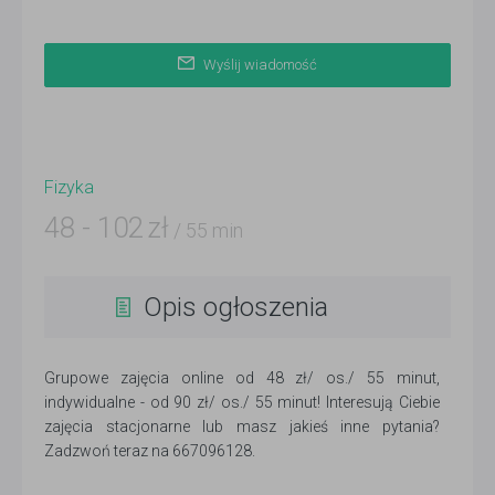
Wyślij wiadomość
Fizyka
48
-
102
zł
/ 55 min
Opis ogłoszenia
Grupowe zajęcia online od 48 zł/ os./ 55 minut,
indywidualne - od 90 zł/ os./ 55 minut! Interesują Ciebie
zajęcia stacjonarne lub masz jakieś inne pytania?
Zadzwoń teraz na 667096128.