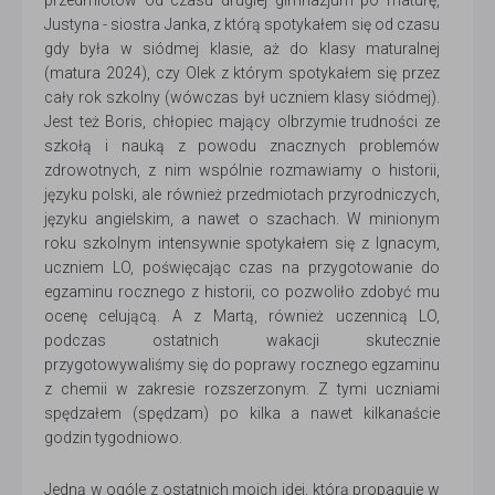
przedmiotów od czasu drugiej gimnazjum po maturę,
Justyna - siostra Janka, z którą spotykałem się od czasu
gdy była w siódmej klasie, aż do klasy maturalnej
(matura 2024), czy Olek z którym spotykałem się przez
cały rok szkolny (wówczas był uczniem klasy siódmej).
Jest też Boris, chłopiec mający olbrzymie trudności ze
szkołą i nauką z powodu znacznych problemów
zdrowotnych, z nim wspólnie rozmawiamy o historii,
języku polski, ale również przedmiotach przyrodniczych,
języku angielskim, a nawet o szachach. W minionym
roku szkolnym intensywnie spotykałem się z Ignacym,
uczniem LO, poświęcając czas na przygotowanie do
egzaminu rocznego z historii, co pozwoliło zdobyć mu
ocenę celującą. A z Martą, również uczennicą LO,
podczas ostatnich wakacji skutecznie
przygotowywaliśmy się do poprawy rocznego egzaminu
z chemii w zakresie rozszerzonym. Z tymi uczniami
spędzałem (spędzam) po kilka a nawet kilkanaście
godzin tygodniowo.
Jedną w ogóle z ostatnich moich idei, którą propaguje w