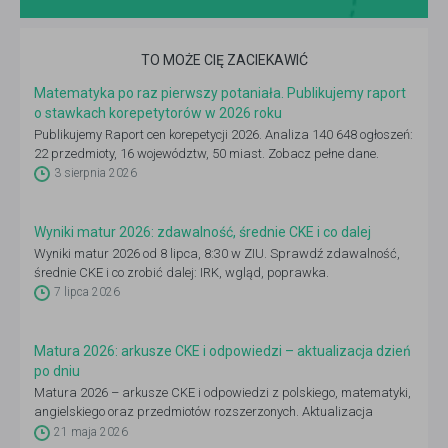
TO MOŻE CIĘ ZACIEKAWIĆ
Matematyka po raz pierwszy potaniała. Publikujemy raport
o stawkach korepetytorów w 2026 roku
Publikujemy Raport cen korepetycji 2026. Analiza 140 648 ogłoszeń:
22 przedmioty, 16 województw, 50 miast. Zobacz pełne dane.
3 sierpnia 2026
Wyniki matur 2026: zdawalność, średnie CKE i co dalej
Wyniki matur 2026 od 8 lipca, 8:30 w ZIU. Sprawdź zdawalność,
średnie CKE i co zrobić dalej: IRK, wgląd, poprawka.
7 lipca 2026
Matura 2026: arkusze CKE i odpowiedzi – aktualizacja dzień
po dniu
Matura 2026 – arkusze CKE i odpowiedzi z polskiego, matematyki,
angielskiego oraz przedmiotów rozszerzonych. Aktualizacja
codziennie 4–21 maja po godz. 14:00.
21 maja 2026