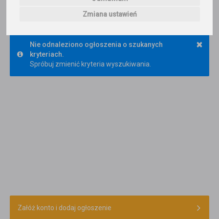
0
korepetytorów
Trafność
Sortuj:
Zmiana ustawień
Informatyka
×
Nie odnaleziono ogłoszenia o szukanych
kryteriach.
Spróbuj zmienić kryteria wyszukiwania.
Załóż konto i dodaj ogłoszenie