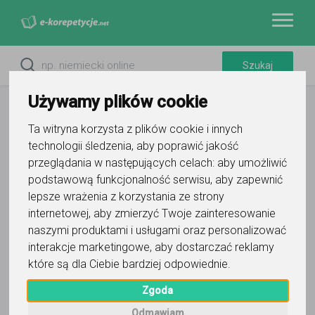
Używamy plików cookie
Ta witryna korzysta z plików cookie i innych
technologii śledzenia, aby poprawić jakość
przeglądania w następujących celach:
aby umożliwić
podstawową funkcjonalność serwisu
,
aby zapewnić
lepsze wrażenia z korzystania ze strony
internetowej
,
aby zmierzyć Twoje zainteresowanie
naszymi produktami i usługami oraz personalizować
Filtry
interakcje marketingowe
,
aby dostarczać reklamy
które są dla Ciebie bardziej odpowiednie
.
Kursy dla firm
Brzeg
opolskie
Zgoda
Wyczyść wszystko
Odmawiam