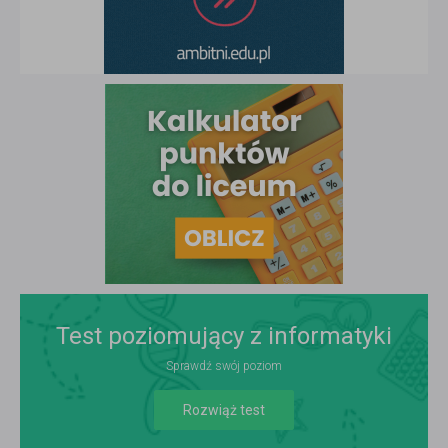
Test poziomujący z informatyki
Sprawdź swój poziom
Rozwiąż test