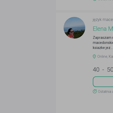
język mace
Elena 
Zapraszam na
macedonskieg
ksiazke jez...
Online, Ka
40
-
5
Ostatnia