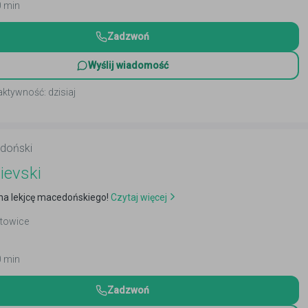
0 min
Zadzwoń
Wyślij wiadomość
aktywność: dzisiaj
doński
lievski
a lekjcę macedońskiego!
Czytaj więcej
atowice
0 min
Zadzwoń