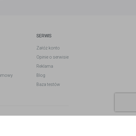
SERWIS
Załóż konto
Opinie o serwisie
Reklama
 umowy
Blog
Baza testów
Design by
Follow Vision