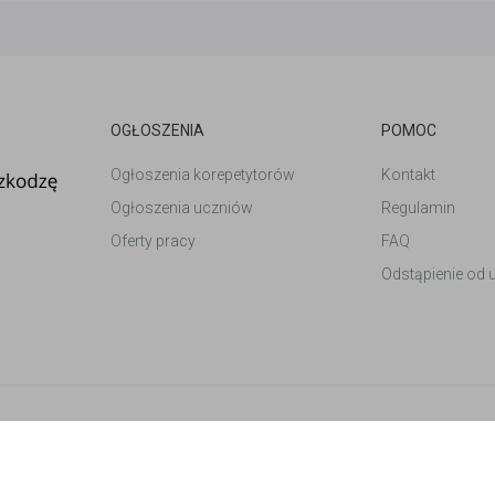
OGŁOSZENIA
POMOC
Ogłoszenia korepetytorów
Kontakt
Ogłoszenia uczniów
Regulamin
Oferty pracy
FAQ
Odstąpienie od
et
. Wszelkie prawa zastrzeżone.
ików cookies.
Polityka prywatności.
-
Zmień preferencje ciasteczek