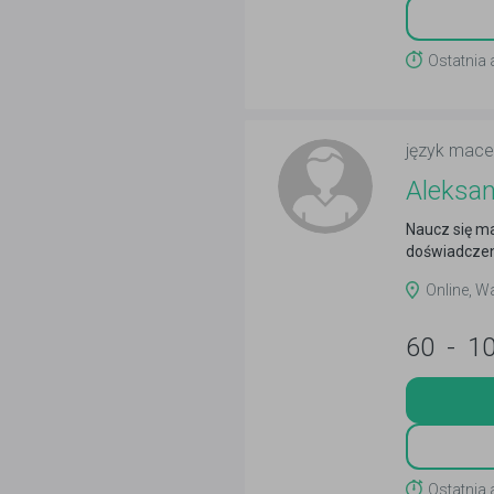
Ostatnia
język mace
Aleksa
Naucz się ma
doświadcze
Online, 
60
-
1
Ostatnia