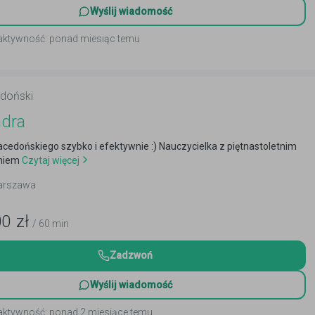
Wyślij wiadomość
 aktywność: ponad miesiąc temu
doński
ndra
cedońskiego szybko i efektywnie :) Nauczycielka z piętnastoletnim
niem
Czytaj więcej
Warszawa
00
zł
/ 60 min
Zadzwoń
Wyślij wiadomość
 aktywność: ponad 2 miesiące temu