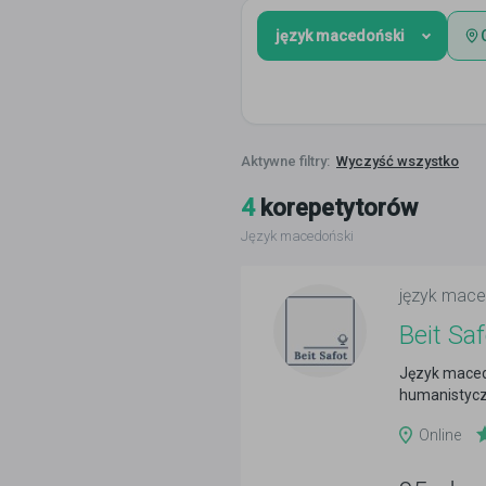
język macedoński
Wyczyść wszystko
4
korepetytorów
Język macedoński
język mace
Beit Saf
Język macedo
humanistycz
Online