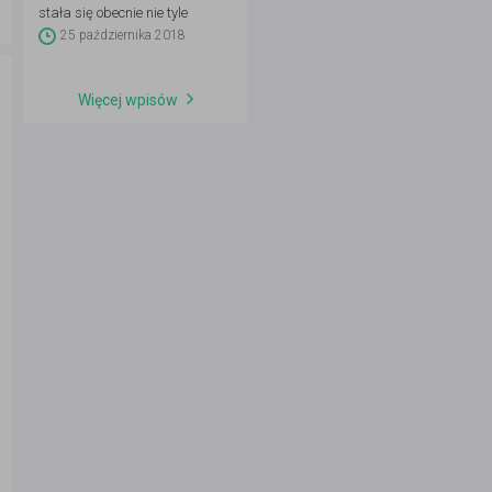
stała się obecnie nie tyle
dodatkową kwalifikacją, która
25 października 2018
podnosi wartość kandydata
na rynku pracy, a niemal
obowiązkiem. To oczywiście nie
Więcej wpisów
jedyny powód, dla którego uczą
się ich i dzieci, i dorośli.
Podróże, możliwość
poznawania świata, hobby…
można długo wymieniać.
Pewne jest jedno: mimo że
rynek nauki języków obcych jest
nasycony, nadal – przy
dobrym pomyśle na biznes –
możesz znaleźć na nim swoją
niszę. Jak to zrobić? Oto, co
musisz wiedzieć, jeśli chcesz
założyć szkołę językową.