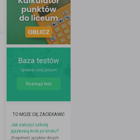
Baza testów
Sprawdź swój poziom
Rozwiąż test
TO MOŻE CIĘ ZACIEKAWIĆ
Jak założyć szkołę
językową krok po kroku?
Znajomość języków obcych