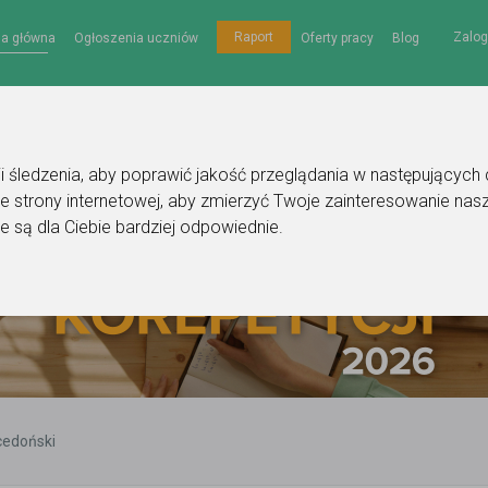
Zalog
Raport
na główna
Ogłoszenia uczniów
Oferty pracy
Blog
gii śledzenia, aby poprawić jakość przeglądania w następujących
e strony internetowej
,
aby zmierzyć Twoje zainteresowanie nasz
e są dla Ciebie bardziej odpowiednie
.
cedoński