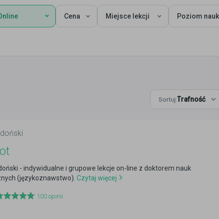
Online
Cena
Miejsce lekcji
Poziom nauk
Trafność
Sortuj:
doński
ot
ński - indywidualne i grupowe lekcje on-line z doktorem nauk
nych (językoznawstwo).
Czytaj więcej
100
opinii