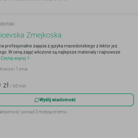
doński
Micevska Zmejkoska
 profesjonalne zajęcia z języka macedońskiego z lektor jez.
o. W cenę zajęć wliczone są najlepsze materiały i najnowsze
Czytaj więcej
towice i 1 inna
0
zł
/ 60 min
Wyślij wiadomość
 aktywność: ponad 3 miesiące temu