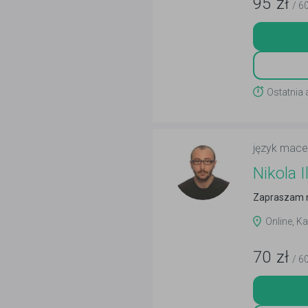
95
zł
/ 6
Ostatnia 
język mace
Nikola I
Zapraszam n
Online, K
70
zł
/ 6