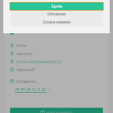
Wyślij wiadomość
Zgoda
Ostatnia aktywność:
Odmawiam
ponad 3 miesiące temu
Zmiana ustawień
Pokaż
Online
Jaworzno
Zobacz więcej lokalizacji (4)
Faktura VAT
Dostępność
PN
WT
ŚR
CZ
PI
SO
ND
Wyślij wiadomość