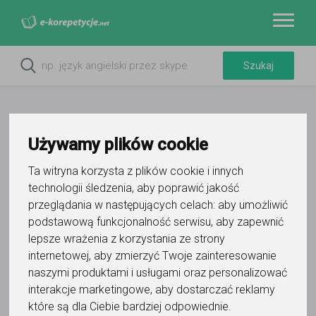
Używamy plików cookie
Ta witryna korzysta z plików cookie i innych
Do ulubionych
technologii śledzenia, aby poprawić jakość
Oznacz wystąpienie kontaktu
przeglądania w następujących celach:
aby umożliwić
podstawową funkcjonalność serwisu
,
aby zapewnić
lepsze wrażenia z korzystania ze strony
internetowej
,
aby zmierzyć Twoje zainteresowanie
naszymi produktami i usługami oraz personalizować
interakcje marketingowe
,
aby dostarczać reklamy
AKADEMIA EDUKACJI IQ
które są dla Ciebie bardziej odpowiednie
.