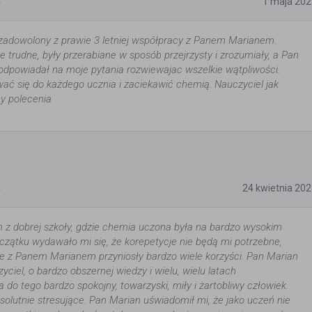
5
1 maja 202
zadowolony z prawie 3 letniej współpracy z Panem Marianem.
 trudne, były przerabiane w sposób przejrzysty i zrozumiały, a Pan
dpowiadał na moje pytania rozwiewajac wszelkie wątpliwości.
wać się do każdego ucznia i zaciekawić chemią. Nauczyciel jak
ny polecenia
5
24 kwietnia 20
z dobrej szkoły, gdzie chemia uczona była na bardzo wysokim
czątku wydawało mi się, że korepetycje nie będą mi potrzebne,
je z Panem Marianem przyniosły bardzo wiele korzyści. Pan Marian
yciel, o bardzo obszernej wiedzy i wielu, wielu latach
 do tego bardzo spokojny, towarzyski, miły i żartobliwy człowiek.
bsolutnie stresujące. Pan Marian uświadomił mi, że jako uczeń nie