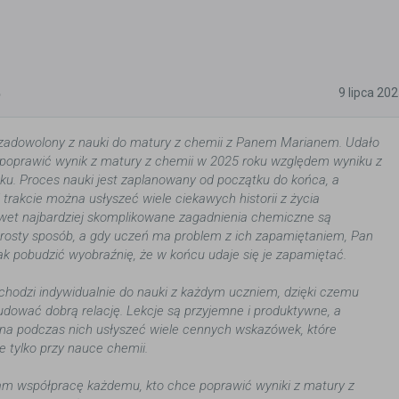
5
9 lipca 20
zadowolony z nauki do matury z chemii z Panem Marianem. Udało
 poprawić wynik z matury z chemii w 2025 roku względem wyniku z
ku. Proces nauki jest zaplanowany od początku do końca, a
 trakcie można usłyszeć wiele ciekawych historii z życia
wet najbardziej skomplikowane zagadnienia chemiczne są
rosty sposób, a gdy uczeń ma problem z ich zapamiętaniem, Pan
tak pobudzić wyobraźnię, że w końcu udaje się je zapamiętać.
hodzi indywidualnie do nauki z każdym uczniem, dzięki czemu
budować dobrą relację. Lekcje są przyjemne i produktywne, a
a podczas nich usłyszeć wiele cennych wskazówek, które
e tylko przy nauce chemii.
am współpracę każdemu, kto chce poprawić wyniki z matury z