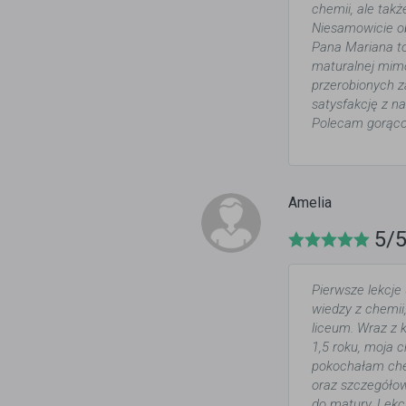
chemii, ale tak
Niesamowicie ob
Pana Mariana to
maturalnej mimo
przerobionych z
satysfakcję z n
Polecam gorąco
Amelia
5/
Pierwsze lekcje
wiedzy z chemii
liceum. Wraz z 
1,5 roku, moja 
pokochałam che
oraz szczegółow
do matury. Lekc