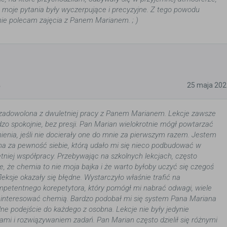
 moje pytania były wyczerpujące i precyzyjne. Z tego powodu
ie polecam zajęcia z Panem Marianem. ; )
5
25 maja 202
zadowolona z dwuletniej pracy z Panem Marianem. Lekcje zawsze
dzo spokojnie, bez presji. Pan Marian wielokrotnie mógł powtarzać
ienia, jeśli nie docierały one do mnie za pierwszym razem. Jestem
a za pewność siebie, którą udało mi się nieco podbudować w
etniej współpracy. Przebywając na szkolnych lekcjach, często
, że chemia to nie moja bajka i że warto byłoby uczyć się czegoś
leksje okazały się błędne. Wystarczyło właśnie trafić na
mpetentnego korepetytora, który pomógł mi nabrać odwagi, wiele
ainteresować chemią. Bardzo podobał mi się system Pana Mariana
lne podejście do każdego z osobna. Lekcje nie były jedynie
mi i rozwiązywaniem zadań. Pan Marian często dzielił się różnymi