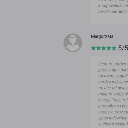
a odpowiedzi na
bardzo serdeczn
Małgorzata
5/
Jestem bardzo 
przebiegały bar
mi różne zagadn
bardzo wdzięczn
trakcie tej dwul
miałam wrażenie
innego. Moje ref
przemiłego i ko
nauczyć oraz z
i jego indywidua
suchymi wykłada