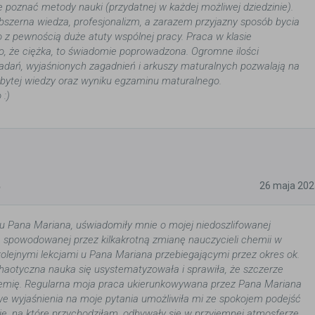
że poznać metody nauki (przydatnej w każdej możliwej dziedzinie).
szerna wiedza, profesjonalizm, a zarazem przyjazny sposób bycia
 z pewnością duże atuty wspólnej pracy. Praca w klasie
, że ciężka, to świadomie poprowadzona. Ogromne ilości
adań, wyjaśnionych zagadnień i arkuszy maturalnych pozwalają na
abytej wiedzy oraz wyniku egzaminu maturalnego.
 :)
5
26 maja 202
 u Pana Mariana, uświadomiły mnie o mojej niedoszlifowanej
, spowodowanej przez kilkakrotną zmianę nauczycieli chemii w
kolejnymi lekcjami u Pana Mariana przebiegającymi przez okres ok.
chaotyczna nauka się usystematyzowała i sprawiła, że szczerze
mię. Regularna moja praca ukierunkowywana przez Pana Mariana
e wyjaśnienia na moje pytania umożliwiła mi ze spokojem podejść
je, na które przychodziłam, odbywały się w przyjemnej atmosferze,