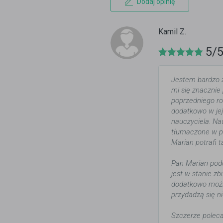
Dodaj opinię
Kamil Z.
5/
Jestem bardzo 
mi się znacznie
poprzedniego ro
dodatkowo w jej
nauczyciela. Na
tłumaczone w p
Marian potrafi 
Pan Marian podc
jest w stanie z
dodatkowo możn
przydadzą się ni
Szczerze polec