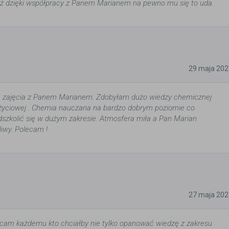
aż dzięki współpracy z Panem Marianem na pewno mu się to uda.
5
29 maja 202
 zajęcia z Panem Marianem. Zdobyłam dużo wiedzy chemicznej
j życiowej . Chemia nauczana na bardzo dobrym poziomie co
dszkolić się w dużym zakresie. Atmosfera miła a Pan Marian
liwy. Polecam !
5
27 maja 202
cam każdemu kto chciałby nie tylko opanować wiedzę z zakresu