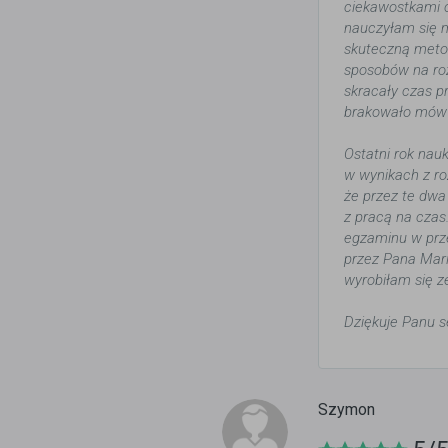
ciekawostkami c
nauczyłam się m
skuteczną metod
sposobów na roz
skracały czas p
brakowało mów m
Ostatni rok nau
w wynikach z ro
że przez te dwa
z pracą na czas
egzaminu w prze
przez Pana Mar
wyrobiłam się z
Dziękuje Panu s
Szymon