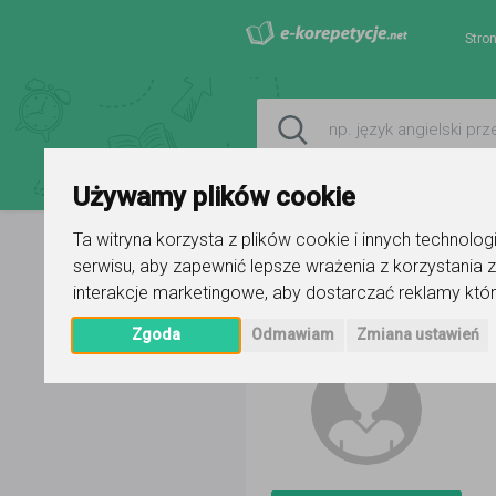
Stro
Używamy plików cookie
Ta witryna korzysta z plików cookie i innych technolo
serwisu
,
aby zapewnić lepsze wrażenia z korzystania z
Strona główna
Marian
interakcje marketingowe
,
aby dostarczać reklamy któr
Zgoda
Odmawiam
Zmiana ustawień