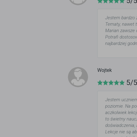
5/
Jestem bardzo 
Tematy, nawet te
Marian zawsze o
Potrafi dostoso
najbardziej god
Wojtek
5/
Jestem uczniem 
poziomie. Na po
aczkolwiek lekc
to świetny naucz
doświadczenia, a
Lekcje nie są a