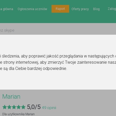
Zalog
Raport
na główna
Ogłoszenia uczniów
Oferty pracy
Blog
gii śledzenia, aby poprawić jakość przeglądania w następujących
e strony internetowej
,
aby zmierzyć Twoje zainteresowanie nasz
e są dla Ciebie bardziej odpowiednie
.
Marian
5,0
/
5
49
opinii
Dla użytkownika
Marian