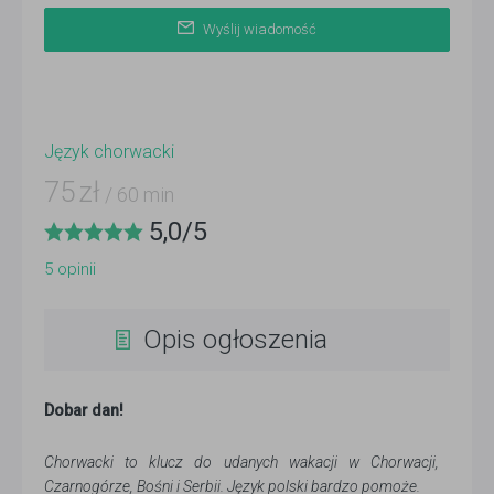
Wyślij wiadomość
Język chorwacki
75
zł
/ 60 min
5,0
/
5
5
opinii
Opis ogłoszenia
Dobar dan!
Chorwacki to klucz do udanych wakacji w Chorwacji,
Czarnogórze, Bośni i Serbii. Język polski bardzo pomoże.