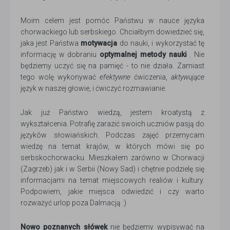
Moim celem jest pomóc Państwu w nauce języka
chorwackiego lub serbskiego. Chciałbym dowiedzieć się,
jaka jest Państwa
motywacja
do nauki, i wykorzystać tę
informację w dobraniu
optymalnej metody nauki
. Nie
będziemy uczyć się na pamięć - to nie działa. Zamiast
tego wolę wykonywać
efektywne
ćwiczenia,
aktywujące
język w naszej głowie, i ćwiczyć rozmawianie.
Jak już Państwo wiedzą, jestem kroatystą z
wykształcenia. Potrafię zarazić swoich uczniów pasją do
języków słowiańskich. Podczas zajęć przemycam
wiedzę na temat krajów, w których mówi się po
serbskochorwacku. Mieszkałem zarówno w Chorwacji
(Zagrzeb) jak i w Serbii (Nowy Sad) i chętnie podzielę się
informacjami na temat miejscowych realiów i kultury.
Podpowiem, jakie miejsca odwiedzić i czy warto
rozważyć urlop poza Dalmacją :)
Nowo poznanych słówek
nie będziemy wypisywać na