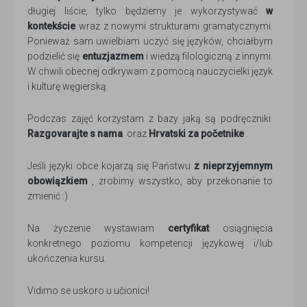
długiej liście, tylko będziemy je wykorzystywać
w
kontekście
wraz z nowymi strukturami gramatycznymi.
Ponieważ sam uwielbiam uczyć się języków, chciałbym
podzielić się
entuzjazmem
i wiedzą filologiczną z innymi.
W chwili obecnej odkrywam z pomocą nauczycielki język
i kulturę węgierską.
Podczas zajęć korzystam z bazy jaką są podręczniki
Razgovarajte s nama
oraz
Hrvatski za početnike
.
Jeśli języki obce kojarzą się Państwu
z nieprzyjemnym
obowiązkiem
, zrobimy wszystko, aby przekonanie to
zmienić :)
Na życzenie wystawiam
certyfikat
osiągnięcia
konkretnego poziomu kompetencji językowej i/lub
ukończenia kursu.
Vidimo se uskoro u učionici!