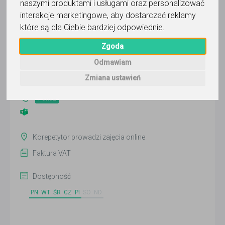
naszymi produktami i usługami oraz personalizować
interakcje marketingowe
,
aby dostarczać reklamy
które są dla Ciebie bardziej odpowiednie
.
Michał Sitek
Zgoda
Wyślij wiadomość
Odmawiam
Ostatnia aktywność:
Zmiana ustawień
8 dni temu
Pokaż
Korepetytor prowadzi zajęcia online
Faktura VAT
Dostępność
PN
WT
ŚR
CZ
PI
SO
ND