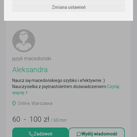
1
korepetytor
Zmiana ustawień
Trafność
Sortuj:
Język macedoński
język macedoński
Aleksandra
Naucz się macedońskiego szybko i efektywnie :)
Nauczycielka z piętnastoletnim doświadczeniem
Czytaj
więcej
Online, Warszawa
60
-
100
zł
/ 60 min
Zadzwoń
Wyślij wiadomość