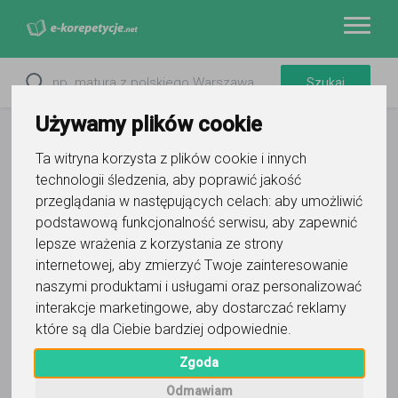
Używamy plików cookie
Ta witryna korzysta z plików cookie i innych
technologii śledzenia, aby poprawić jakość
przeglądania w następujących celach:
aby umożliwić
podstawową funkcjonalność serwisu
,
aby zapewnić
lepsze wrażenia z korzystania ze strony
internetowej
,
aby zmierzyć Twoje zainteresowanie
naszymi produktami i usługami oraz personalizować
Filtry
interakcje marketingowe
,
aby dostarczać reklamy
które są dla Ciebie bardziej odpowiednie
.
Warszawa
mazowieckie
Zgoda
Wyczyść wszystko
Odmawiam