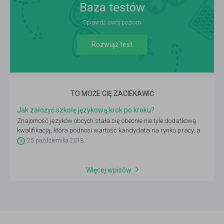
Baza testów
Sprawdź swój poziom
Rozwiąż test
TO MOŻE CIĘ ZACIEKAWIĆ
Jak założyć szkołę językową krok po kroku?
Znajomość języków obcych stała się obecnie nie tyle dodatkową
kwalifikacją, która podnosi wartość kandydata na rynku pracy, a
niemal obowiązkiem. To oczywiście nie jedyny powód, dla którego
25 października 2018
uczą się ich i dzieci, i dorośli. Podróże, możliwość poznawania
świata, hobby… można długo wymieniać. Pewne jest jedno: mimo że
rynek nauki języków obcych jest nasycony, nadal – przy dobrym
Więcej wpisów
pomyśle na biznes – możesz znaleźć na nim swoją niszę. Jak to
zrobić? Oto, co musisz wiedzieć, jeśli chcesz założyć szkołę
językową.