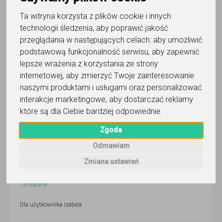
Izabela
Ta witryna korzysta z plików cookie i innych
technologii śledzenia, aby poprawić jakość
Wyślij wiadomość
przeglądania w następujących celach:
aby umożliwić
Ostatnia aktywność:
podstawową funkcjonalność serwisu
,
aby zapewnić
28 dni temu
lepsze wrażenia z korzystania ze strony
Pokaż
internetowej
,
aby zmierzyć Twoje zainteresowanie
naszymi produktami i usługami oraz personalizować
Korepetytor prowadzi zajęcia online
interakcje marketingowe
,
aby dostarczać reklamy
które są dla Ciebie bardziej odpowiednie
.
Zgoda
Wyślij wiadomość
Odmawiam
Zmiana ustawień
5,0
/
5
16
opinii
Dla użytkownika
Izabela