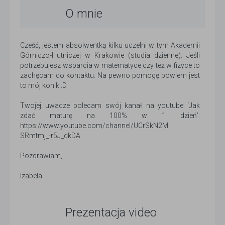
O mnie
Cześć, jestem absolwentką kilku uczelni w tym Akademii
Górniczo-Hutniczej w Krakowie (studia dzienne). Jeśli
potrzebujesz wsparcia w matematyce czy też w fizyce to
zachęcam do kontaktu. Na pewno pomogę bowiem jest
to mój konik :D
Twojej uwadze polecam swój kanał na youtube ‘Jak
zdać maturę na 100% w 1 dzień’:
https://www.youtube.com/channel/UCrSkN2M
SRmtmj_-r5J_dkDA
Pozdrawiam,
Izabela
Prezentacja video