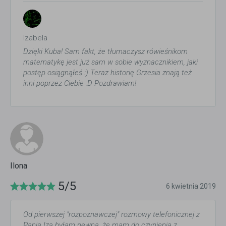
Izabela
Dzięki Kuba! Sam fakt, że tłumaczysz rówieśnikom
matematykę jest już sam w sobie wyznacznikiem, jaki
postęp osiągnąłeś :) Teraz historię Grzesia znają też
inni poprzez Ciebie :D Pozdrawiam!
Ilona
5/5
6 kwietnia 2019
Od pierwszej "rozpoznawczej" rozmowy telefonicznej z
Panią Izą byłam pewna, że mam do czynienia z