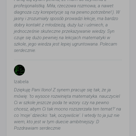
profesjonalistką. Miła, rzeczowa rozmowa, a nawet
diagnoza czy korepetycje są na pewno potrzebne!:). W
jasny i zrozumiały sposób prowadzi lekcje, ma bardzo
dobry kontakt z młodzieżą, duży luz i uśmiech, a
jednocześnie skuteczne przekazywanie wiedzy. Syn
czuje się dużo pewniej na lekcjach matematyki w
szkole, jego wiedza jest lepiej ugruntowana. Polecam
serdecznie.
Izabela
Dziękuję Pani Ilono! Z synem pracuje się tak, że ja
mówię: 'to wysoce rozwinięta matematyka. nauczyciel
Ci w szkole jeszcze poda te wzory. czy na pewno
chcesz, abym Ci tak mocno rozszerzała ten temat?' na
co 'moje' dziecko: 'tak, oczywiście'. I wtedy to ja już nie
wiem, kto jest w tym duecie ambitniejszy :D
Pozdrawiam serdecznie