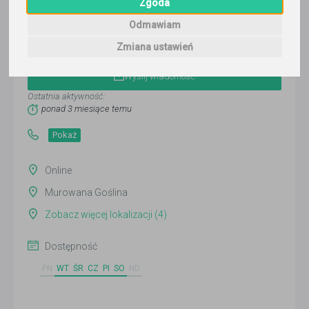
Zgoda
Odmawiam
Marianna Fic
Zmiana ustawień
Wyślij wiadomość
Ostatnia aktywność:
ponad 3 miesiące temu
Pokaż
Online
Murowana Goślina
Zobacz więcej lokalizacji (4)
Dostępność
PN
WT
ŚR
CZ
PI
SO
ND