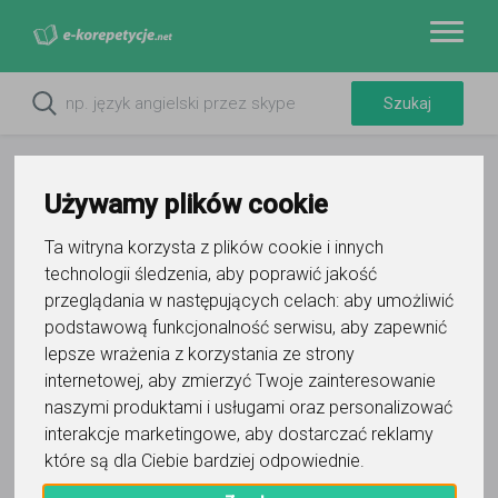
Używamy plików cookie
Ta witryna korzysta z plików cookie i innych
technologii śledzenia, aby poprawić jakość
przeglądania w następujących celach:
aby umożliwić
podstawową funkcjonalność serwisu
,
aby zapewnić
lepsze wrażenia z korzystania ze strony
Do ulubionych
internetowej
,
aby zmierzyć Twoje zainteresowanie
Oznacz wystąpienie kontaktu
naszymi produktami i usługami oraz personalizować
interakcje marketingowe
,
aby dostarczać reklamy
które są dla Ciebie bardziej odpowiednie
.