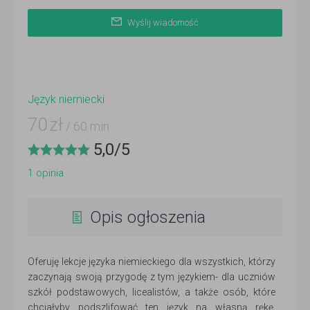
Wyślij wiadomość
Język niemiecki
70
zł
/ 60 min
5,0
/
5
1
opinia
Opis ogłoszenia
Oferuję lekcje języka niemieckiego dla wszystkich, którzy
zaczynają swoją przygodę z tym językiem- dla uczniów
szkół podstawowych, licealistów, a także osób, które
chciałyby podszlifować ten język na własną rękę.