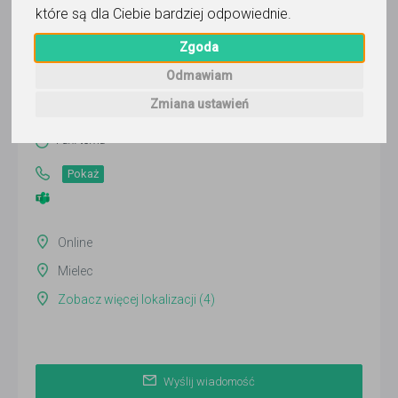
które są dla Ciebie bardziej odpowiednie
.
Zgoda
Malwina
Odmawiam
Wyślij wiadomość
Zmiana ustawień
Ostatnia aktywność:
4 dni temu
Pokaż
Online
Mielec
Zobacz więcej lokalizacji (4)
Wyślij wiadomość