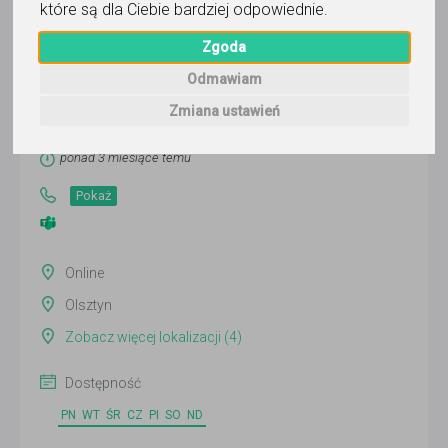
które są dla Ciebie bardziej odpowiednie
.
Zgoda
Magdalena
Odmawiam
Zmiana ustawień
Wyślij wiadomość
Ostatnia aktywność:
ponad 3 miesiące temu
Pokaż
Online
Olsztyn
Zobacz więcej lokalizacji (4)
Dostępność
PN
WT
ŚR
CZ
PI
SO
ND