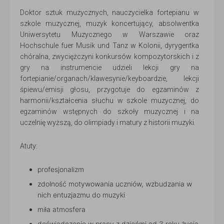
Doktor sztuk muzycznych, nauczycielka fortepianu w
szkole muzycznej, muzyk koncertujący, absolwentka
Uniwersytetu Muzycznego w Warszawie oraz
Hochschule fuer Musik und Tanz w Kolonii, dyrygentka
chóralna, zwyciężczyni konkursów kompozytorskich i z
gry na instrumencie udzieli lekcji gry na
fortepianie/organach/klawesynie/keyboardzie, lekcji
śpiewu/emisji głosu, przygotuje do egzaminów z
harmonii/kształcenia słuchu w szkole muzycznej, do
egzaminów wstępnych do szkoły muzycznej i na
uczelnię wyższą, do olimpiady i matury z historii muzyki.
Atuty:
profesjonalizm
zdolność motywowania uczniów, wzbudzania w
nich entuzjazmu do muzyki
miła atmosfera
doświadczenie w pracy z dziećmi od 3 roku życia