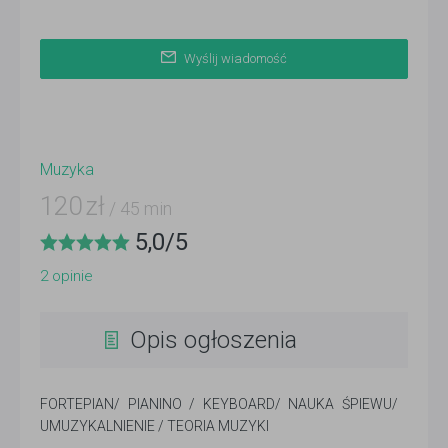
Wyślij wiadomość
Muzyka
120
zł
/ 45 min
5,0
/
5
2
opinie
Opis ogłoszenia
FORTEPIAN/ PIANINO / KEYBOARD/ NAUKA ŚPIEWU/
UMUZYKALNIENIE / TEORIA MUZYKI