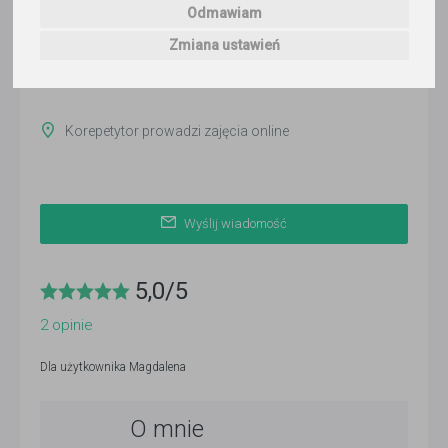
Odmawiam
ponad 3 miesiące temu
Zmiana ustawień
Pokaż
Korepetytor prowadzi zajęcia online
Wyślij wiadomość
5,0
/
5
2
opinie
Dla użytkownika
Magdalena
O mnie