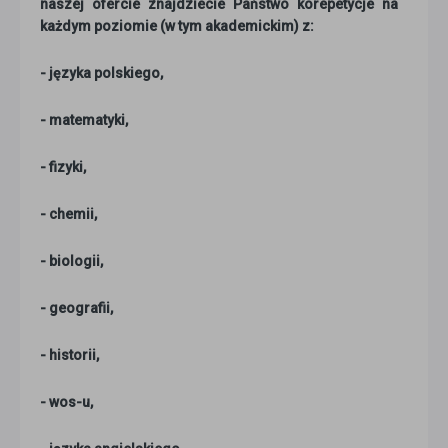
naszej ofercie znajdziecie Państwo korepetycje na
każdym poziomie (w tym akademickim) z:
- języka polskiego,
- matematyki,
- fizyki,
- chemii,
- biologii,
- geografii,
- historii,
- wos-u,