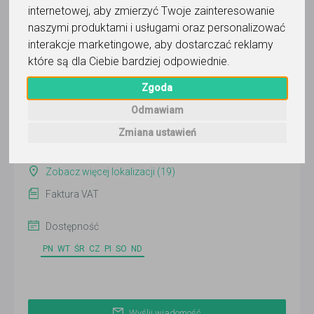
Edytorskie
internetowej
,
aby zmierzyć Twoje zainteresowanie
naszymi produktami i usługami oraz personalizować
Wyślij wiadomość
interakcje marketingowe
,
aby dostarczać reklamy
Ostatnia aktywność:
które są dla Ciebie bardziej odpowiednie
.
wczoraj
Zgoda
Pokaż
Odmawiam
Online
Zmiana ustawień
Wrocław
Zobacz więcej lokalizacji (19)
Faktura VAT
Dostępność
PN
WT
ŚR
CZ
PI
SO
ND
Wyślij wiadomość