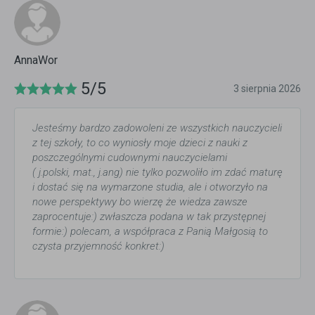
AnnaWor
5/5
3 sierpnia 2026
Jesteśmy bardzo zadowoleni ze wszystkich nauczycieli
z tej szkoły, to co wyniosły moje dzieci z nauki z
poszczególnymi cudownymi nauczycielami
( j.polski, mat., j.ang) nie tylko pozwoliło im zdać maturę
i dostać się na wymarzone studia, ale i otworzyło na
nowe perspektywy bo wierzę że wiedza zawsze
zaprocentuje:) zwłaszcza podana w tak przystępnej
formie:) polecam, a współpraca z Panią Małgosią to
czysta przyjemność konkret:)