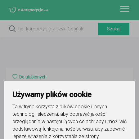
Do ulubionych
Oznacz wystąpienie kontaktu
Używamy plików cookie
Ta witryna korzysta z plików cookie i innych
technologii śledzenia, aby poprawić jakość
przeglądania w następujących celach:
aby umożliwić
podstawową funkcjonalność serwisu
,
aby zapewnić
EDU-MAG Korepetycje i Usługi
lepsze wrażenia z korzystania ze strony