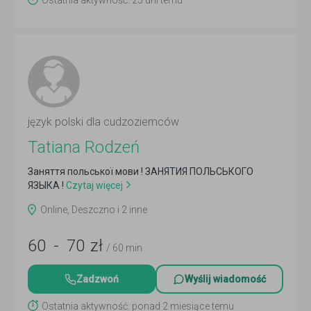
Ostatnia aktywność: 25 dni temu
język polski dla cudzoziemców
Tatiana Rodzeń
Заняття польської мови ! ЗАНЯТИЯ ПОЛЬСЬКОГО
ЯЗЫКА !
Czytaj więcej
Online, Deszczno i 2 inne
60
-
70
zł
/ 60 min
Zadzwoń
Wyślij wiadomość
Ostatnia aktywność: ponad 2 miesiące temu