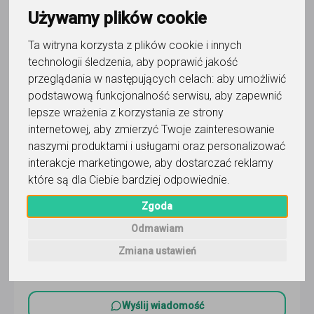
Trafność
Sortuj:
Język polski dla cudzoziemców
Używamy plików cookie
Ta witryna korzysta z plików cookie i innych
technologii śledzenia, aby poprawić jakość
przeglądania w następujących celach:
aby umożliwić
podstawową funkcjonalność serwisu
,
aby zapewnić
lepsze wrażenia z korzystania ze strony
język polski dla cudzoziemców
internetowej
,
aby zmierzyć Twoje zainteresowanie
Barth
naszymi produktami i usługami oraz personalizować
interakcje marketingowe
,
aby dostarczać reklamy
9-jährige Erfahrung als Deutsch- und Polnischlehrer,
które są dla Ciebie bardziej odpowiednie
.
Fächer: Deutsch als Fremdsprache, Deutsch, DaF, Deutsch,
Polnisch. Polnisch ist meine Muttersprache.
Czytaj więcej
Zgoda
Online, Dąbrowa Górnicza i 7 innych
101
Odmawiam
opinii
Zmiana ustawień
65
zł
/ 60 min
Wyślij wiadomość