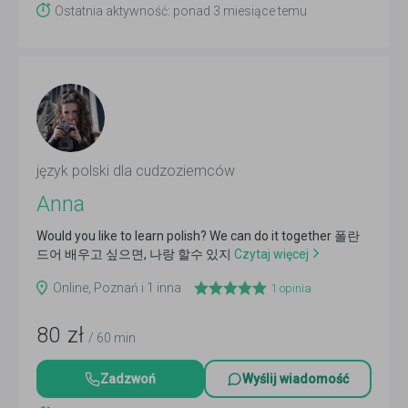
Ostatnia aktywność: ponad 3 miesiące temu
język polski dla cudzoziemców
Anna
Would you like to learn polish? We can do it together 폴란
드어 배우고 싶으면, 나랑 할수 있지
Czytaj więcej
Online, Poznań i 1 inna
1
opinia
80
zł
/ 60 min
Zadzwoń
Wyślij wiadomość