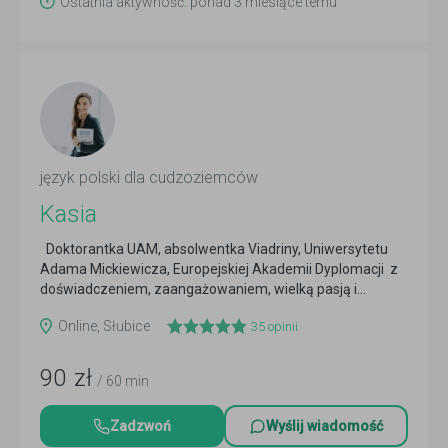
Ostatnia aktywność: ponad 3 miesiące temu
język polski dla cudzoziemców
Kasia
Doktorantka UAM, absolwentka Viadriny, Uniwersytetu
Adama Mickiewicza, Europejskiej Akademii Dyplomacji z
doświadczeniem, zaangażowaniem, wielką pasją i...
Czytaj więcej
Online, Słubice
35
opinii
90
zł
/ 60 min
Zadzwoń
Wyślij wiadomość