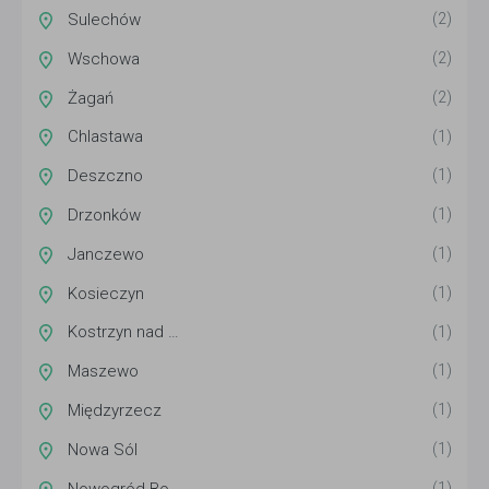
Sulechów
(2)
Wschowa
(2)
Żagań
(2)
Chlastawa
(1)
Deszczno
(1)
Drzonków
(1)
Janczewo
(1)
Kosieczyn
(1)
Kostrzyn nad Odrą
(1)
Maszewo
(1)
Międzyrzecz
(1)
Nowa Sól
(1)
Nowogród Bobrzański
(1)