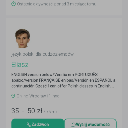
Ostatnia aktywność: ponad 3 miesiące temu
język polski dla cudzoziemców
Eliasz
ENGLISH version below/Versão em PORTUGUÊS
abaixo/version FRANÇAISE en bas/Versión en ESPAÑOL a
continuación Cześć! I can offer Polish classes in English,...
Czytaj więcej
Online, Wrocław i 1 inna
35
-
50
zł
/ 75 min
Zadzwoń
Wyślij wiadomość