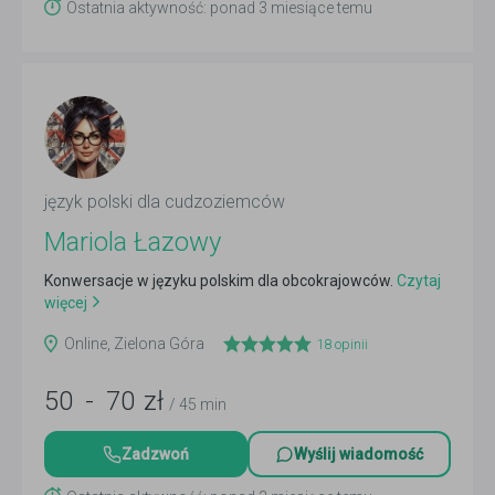
Ostatnia aktywność: ponad 3 miesiące temu
język polski dla cudzoziemców
Mariola Łazowy
Konwersacje w języku polskim dla obcokrajowców.
Czytaj
więcej
Online, Zielona Góra
18
opinii
50
-
70
zł
/ 45 min
Zadzwoń
Wyślij wiadomość