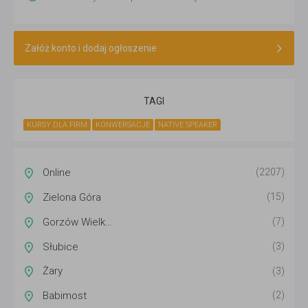
Załóż konto i dodaj ogłoszenie
TAGI
KURSY DLA FIRM
KONWERSACJE
NATIVE SPEAKER
Online
(2207)
Zielona Góra
(15)
Gorzów Wielkopolski
(7)
Słubice
(3)
Żary
(3)
Babimost
(2)