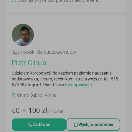
Ostatnia aktywność: ponad 2 miesiące temu
język polski dla cudzoziemców
Piotr Glinka
Udzielam korepetycji. Na każdym poziomie nauczania :
podstawówka, liceum, technikum, studia wyższe. tel. 515
679 784 mgr inż. Piotr Glinka
Czytaj więcej
Online, Dębno i 4 inne
50
-
100
zł
/ 45 min
Zadzwoń
Wyślij wiadomość