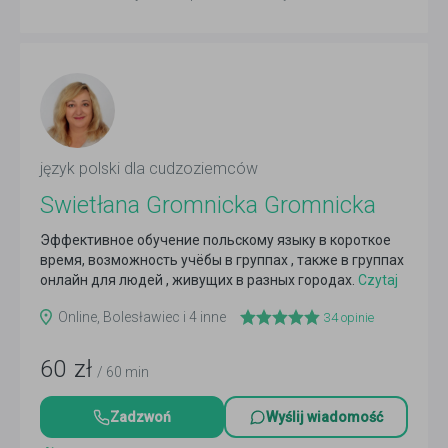
język polski dla cudzoziemców
Swietłana Gromnicka Gromnicka
Эффективное обучение польскому языку в короткое
время, возможность учёбы в группах , также в группах
онлайн для людей , живущих в разных городах.
Czytaj
więcej
Online, Bolesławiec i 4 inne
34
opinie
60
zł
/ 60 min
Zadzwoń
Wyślij wiadomość